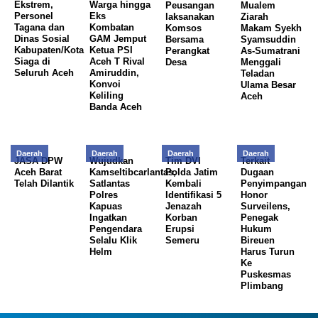
Ekstrem,
Warga hingga
Peusangan
Mualem
Personel
Eks
laksanakan
Ziarah
Tagana dan
Kombatan
Komsos
Makam Syekh
Dinas Sosial
GAM Jemput
Bersama
Syamsuddin
Kabupaten/Kota
Ketua PSI
Perangkat
As-Sumatrani
Siaga di
Aceh T Rival
Desa
Menggali
Seluruh Aceh
Amiruddin,
Teladan
Konvoi
Ulama Besar
Keliling
Aceh
Banda Aceh
Daerah
Daerah
Daerah
Daerah
JASA DPW
Wujudkan
Tim DVI
Terkait
Aceh Barat
Kamseltibcarlantas,
Polda Jatim
Dugaan
Telah Dilantik
Satlantas
Kembali
Penyimpangan
Polres
Identifikasi 5
Honor
Kapuas
Jenazah
Surveilens,
Ingatkan
Korban
Penegak
Pengendara
Erupsi
Hukum
Selalu Klik
Semeru
Bireuen
Helm
Harus Turun
Ke
Puskesmas
Plimbang