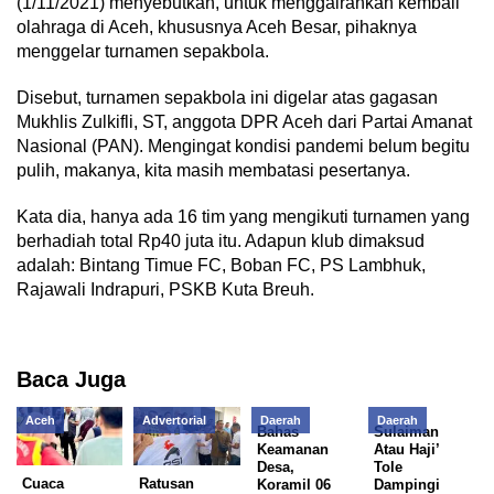
(1/11/2021) menyebutkan, untuk menggairahkan kembali
olahraga di Aceh, khususnya Aceh Besar, pihaknya
menggelar turnamen sepakbola.
Disebut, turnamen sepakbola ini digelar atas gagasan
Mukhlis Zulkifli, ST, anggota DPR Aceh dari Partai Amanat
Nasional (PAN). Mengingat kondisi pandemi belum begitu
pulih, makanya, kita masih membatasi pesertanya.
Kata dia, hanya ada 16 tim yang mengikuti turnamen yang
berhadiah total Rp40 juta itu. Adapun klub dimaksud
adalah: Bintang Timue FC, Boban FC, PS Lambhuk,
Rajawali Indrapuri, PSKB Kuta Breuh.
Baca Juga
Aceh
Advertorial
Daerah
Daerah
Bahas
Sulaiman
Keamanan
Atau Haji’
Desa,
Tole
Cuaca
Ratusan
Koramil 06
Dampingi