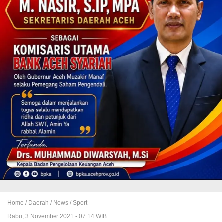
Home /
Daerah
/
News
/
Sport
Rabu, 3 November 2021 - 07:14 WIB