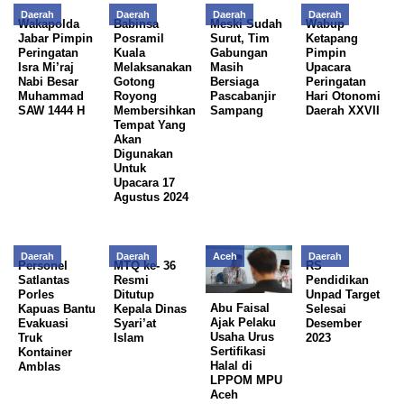
Daerah
Daerah
Daerah
Daerah
Wakapolda
Babinsa
Meski Sudah
Wabup
Jabar Pimpin
Posramil
Surut, Tim
Ketapang
Peringatan
Kuala
Gabungan
Pimpin
Isra Mi’raj
Melaksanakan
Masih
Upacara
Nabi Besar
Gotong
Bersiaga
Peringatan
Muhammad
Royong
Pascabanjir
Hari Otonomi
SAW 1444 H
Membersihkan
Sampang
Daerah XXVII
Tempat Yang
Akan
Digunakan
Untuk
Upacara 17
Agustus 2024
Daerah
Daerah
Aceh
Daerah
Personel
MTQ ke- 36
RS
Satlantas
Resmi
Pendidikan
Porles
Ditutup
Unpad Target
Abu Faisal
Kapuas Bantu
Kepala Dinas
Selesai
Ajak Pelaku
Evakuasi
Syari’at
Desember
Usaha Urus
Truk
Islam
2023
Sertifikasi
Kontainer
Halal di
Amblas
LPPOM MPU
Aceh