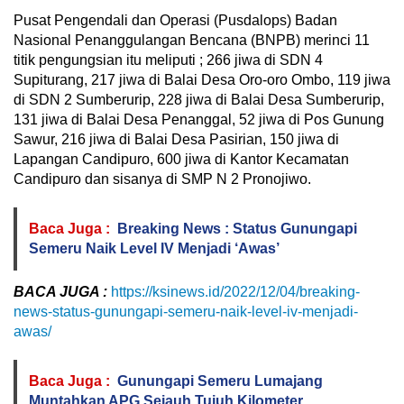
Pusat Pengendali dan Operasi (Pusdalops) Badan
Nasional Penanggulangan Bencana (BNPB) merinci 11
titik pengungsian itu meliputi ; 266 jiwa di SDN 4
Supiturang, 217 jiwa di Balai Desa Oro-oro Ombo, 119 jiwa
di SDN 2 Sumberurip, 228 jiwa di Balai Desa Sumberurip,
131 jiwa di Balai Desa Penanggal, 52 jiwa di Pos Gunung
Sawur, 216 jiwa di Balai Desa Pasirian, 150 jiwa di
Lapangan Candipuro, 600 jiwa di Kantor Kecamatan
Candipuro dan sisanya di SMP N 2 Pronojiwo.
Baca Juga :
Breaking News : Status Gunungapi
Semeru Naik Level IV Menjadi ‘Awas’
BACA JUGA :
https://ksinews.id/2022/12/04/breaking-
news-status-gunungapi-semeru-naik-level-iv-menjadi-
awas/
Baca Juga :
Gunungapi Semeru Lumajang
Muntahkan APG Sejauh Tujuh Kilometer