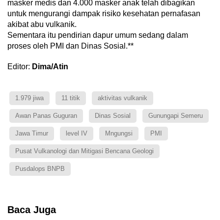
masker medis dan 4.000 masker anak telah dibagikan
untuk mengurangi dampak risiko kesehatan pernafasan
akibat abu vulkanik.
Sementara itu pendirian dapur umum sedang dalam
proses oleh PMI dan Dinas Sosial.**
Editor:
Dima/Atin
1.979 jiwa
11 titik
aktivitas vulkanik
Awan Panas Guguran
Dinas Sosial
Gunungapi Semeru
Jawa Timur
level IV
Mngungsi
PMI
Pusat Vulkanologi dan Mitigasi Bencana Geologi
Pusdalops BNPB
Baca Juga