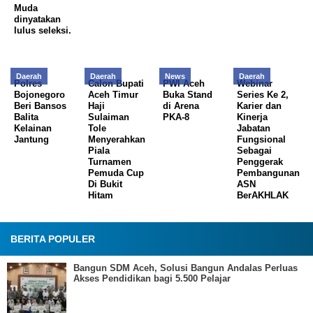
Muda
dinyatakan
lulus seleksi.
Daerah
Daerah
News
Daerah
Polres
Calon Bupati
PWI Aceh
Webinar
Bojonegoro
Aceh Timur
Buka Stand
Series Ke 2,
Beri Bansos
Haji
di Arena
Karier dan
Balita
Sulaiman
PKA-8
Kinerja
Kelainan
Tole
Jabatan
Jantung
Menyerahkan
Fungsional
Piala
Sebagai
Turnamen
Penggerak
Pemuda Cup
Pembangunan
Di Bukit
ASN
Hitam
BerAKHLAK
BERITA POPULER
Bangun SDM Aceh, Solusi Bangun Andalas Perluas
Akses Pendidikan bagi 5.500 Pelajar