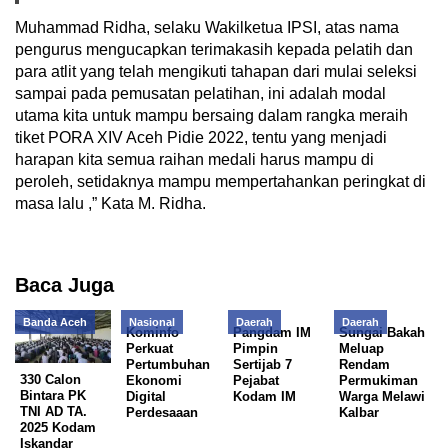
Muhammad Ridha, selaku Wakilketua IPSI, atas nama
pengurus mengucapkan terimakasih kepada pelatih dan
para atlit yang telah mengikuti tahapan dari mulai seleksi
sampai pada pemusatan pelatihan, ini adalah modal
utama kita untuk mampu bersaing dalam rangka meraih
tiket PORA XIV Aceh Pidie 2022, tentu yang menjadi
harapan kita semua raihan medali harus mampu di
peroleh, setidaknya mampu mempertahankan peringkat di
masa lalu ,” Kata M. Ridha.
Baca Juga
Banda Aceh
Nasional
Daerah
Daerah
Kominfo
Pangdam IM
Sungai Bakah
Perkuat
Pimpin
Meluap
Pertumbuhan
Sertijab 7
Rendam
330 Calon
Ekonomi
Pejabat
Permukiman
Bintara PK
Digital
Kodam IM
Warga Melawi
TNI AD TA.
Perdesaaan
Kalbar
2025 Kodam
Iskandar