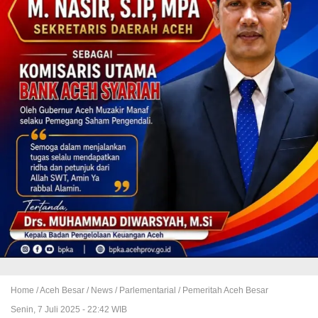
Home /
Aceh Besar
/
News
/
Parlementarial
/
Pemeritah Aceh Besar
Senin, 7 Juli 2025 - 22:42 WIB