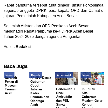
Rapat paripurna tersebut turut dihadiri unsur Forkopimda,
segenap anggota DPRK, para kepala OPD dan Camat di
jajaran Pemerintah Kabupaten Aceh Besar.
Sejumlah Asisten dan OPD Pemkaba Aceh Besar
menghadiri Rapat Paripurna ke-4 DPRK Aceh Besar
Tahun 2024-2025 dengan agenda Pengantar
Editor:
Redaksi
Baca Juga
News
Daerah
Advertorial
News
Berakhir
FPMPA Desak
Pekan di
Gubernur
Museum
Copot
Pertemuan T.
Ini Pulau
Tsunami
Jabatan
Rival
Kita,
Aceh
Kadis
Amiruddin
Gubernur
Pemuda dan
dan PSI,
Mualem Gelar
Olahraga
Sinyal
Kenduri
Aceh