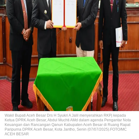
Wakil Bupati Aceh Besar Drs H Syukri A Jalil menyerahkan RKPj kepada
Ketua DPRK Aceh Besar, Abdul Muchti AMd dalam agenda Pengantar Nota
Keuangan dan Rancangan Qanun Kabupaten Aceh Besar di Ruang Rapat
Paripurna DPRK Aceh Besar, Kota Jantho, Senin (07/07/2025).FOTO/MC
ACEH BESAR