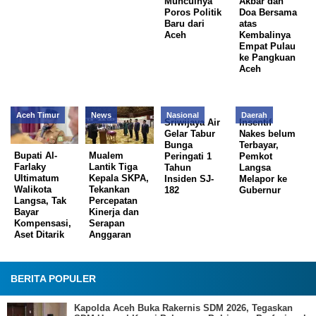
Munculnya
Akbar dan
Poros Politik
Doa Bersama
Baru dari
atas
Aceh
Kembalinya
Empat Pulau
ke Pangkuan
Aceh
Aceh Timur
News
Nasional
Daerah
Sriwijaya Air
Insentif
Gelar Tabur
Nakes belum
Bunga
Terbayar,
Bupati Al-
Mualem
Peringati 1
Pemkot
Farlaky
Lantik Tiga
Tahun
Langsa
Ultimatum
Kepala SKPA,
Insiden SJ-
Melapor ke
Walikota
Tekankan
182
Gubernur
Langsa, Tak
Percepatan
Bayar
Kinerja dan
Kompensasi,
Serapan
Aset Ditarik
Anggaran
BERITA POPULER
Kapolda Aceh Buka Rakernis SDM 2026, Tegaskan