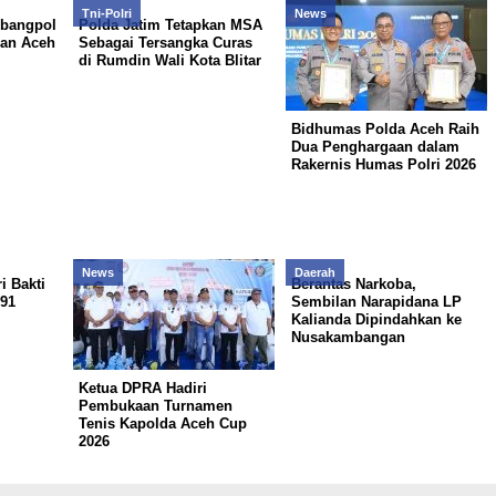
Tni-Polri
News
sbangpol
Polda Jatim Tetapkan MSA
han Aceh
Sebagai Tersangka Curas
di Rumdin Wali Kota Blitar
Bidhumas Polda Aceh Raih
Dua Penghargaan dalam
Rakernis Humas Polri 2026
News
Daerah
i Bakti
Berantas Narkoba,
91
Sembilan Narapidana LP
Kalianda Dipindahkan ke
Nusakambangan
Ketua DPRA Hadiri
Pembukaan Turnamen
Tenis Kapolda Aceh Cup
2026