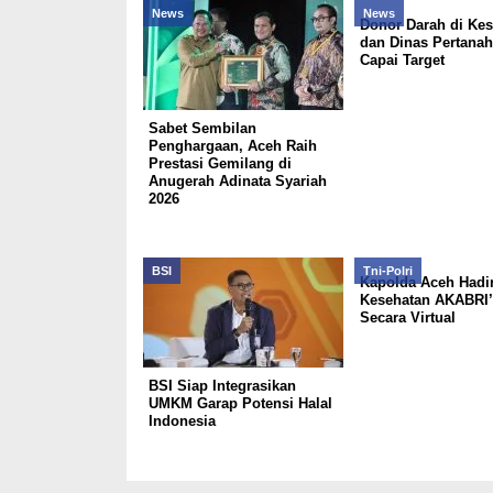
News
News
Donor Darah di Ke
dan Dinas Pertana
Capai Target
Sabet Sembilan
Penghargaan, Aceh Raih
Prestasi Gemilang di
Anugerah Adinata Syariah
2026
BSI
Tni-Polri
Kapolda Aceh Hadir
Kesehatan AKABRI’
Secara Virtual
BSI Siap Integrasikan
UMKM Garap Potensi Halal
Indonesia