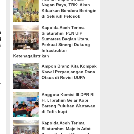
Nagan Raya, TRK: Akan
Kibarkan Bendera Beringin
di Seluruh Pelosok
Kapolda Aceh Terima
a
Silaturahmi PLN UIP
4
Sumatera Bagian Utara,
Perkuat Sinergi Dukung
i
Infrastruktur
Ketenagalistrikan
Ampon Bram: Kita Kompak
Kawal Perpanjangan Dana
Otsus di Revisi UUPA
-
Anggota Komisi III DPR RI
H.T. Ibrahim Gelar Kopi
Bareng Puluhan Wartawan
di Tofik kupi
Kapolda Aceh Terima
Silaturahmi Majelis Adat