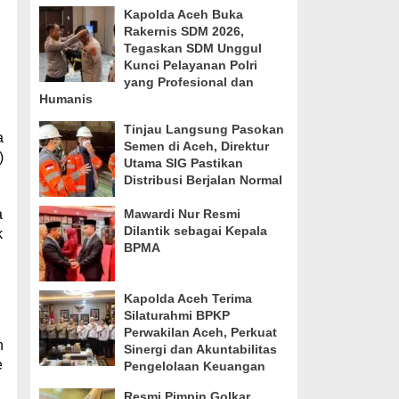
Kapolda Aceh Buka
Rakernis SDM 2026,
Tegaskan SDM Unggul
Kunci Pelayanan Polri
yang Profesional dan
Humanis
Tinjau Langsung Pasokan
a
Semen di Aceh, Direktur
)
Utama SIG Pastikan
Distribusi Berjalan Normal
a
Mawardi Nur Resmi
Dilantik sebagai Kepala
k
BPMA
Kapolda Aceh Terima
Silaturahmi BPKP
Perwakilan Aceh, Perkuat
n
Sinergi dan Akuntabilitas
e
Pengelolaan Keuangan
Resmi Pimpin Golkar