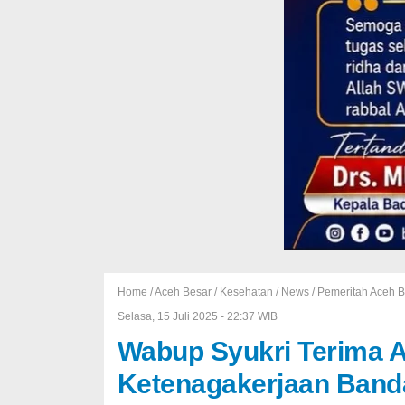
Home /
Aceh Besar
/
Kesehatan
/
News
/
Pemeritah Aceh B
Selasa, 15 Juli 2025 - 22:37 WIB
Wabup Syukri Terima 
Ketenagakerjaan Band