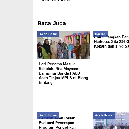
Baca Juga
Aceh Besar
Daerah
Polisi Tangkap Pen
Narkoba, Sita 236 
Kokain dan 1 Kg S
Hari Pertama Masuk
Sekolah, Rita Mayasari
Dampingi Bunda PAUD
Aceh Tinjau MPLS di Blang
Bintang
Aceh Besar
Aceh Besar
Pemkab Aceh Besar
Evaluasi Penerapan
Program Pendidikan