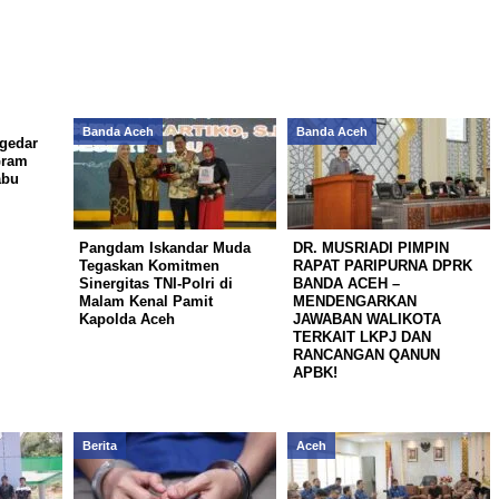
Banda Aceh
Banda Aceh
gedar
Gram
abu
Pangdam Iskandar Muda
DR. MUSRIADI PIMPIN
Tegaskan Komitmen
RAPAT PARIPURNA DPRK
Sinergitas TNI-Polri di
BANDA ACEH –
Malam Kenal Pamit
MENDENGARKAN
Kapolda Aceh
JAWABAN WALIKOTA
TERKAIT LKPJ DAN
RANCANGAN QANUN
APBK!
Berita
Aceh