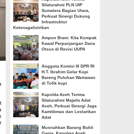
Silaturahmi PLN UIP
Sumatera Bagian Utara,
Perkuat Sinergi Dukung
Infrastruktur
Ketenagalistrikan
Ampon Bram: Kita Kompak
Kawal Perpanjangan Dana
Otsus di Revisi UUPA
Anggota Komisi III DPR RI
H.T. Ibrahim Gelar Kopi
Bareng Puluhan Wartawan
di Tofik kupi
a
Kapolda Aceh Terima
Silaturahmi Majelis Adat
t
Aceh, Perkuat Sinergi Jaga
a
Kamtibmas dan Lestarikan
n
Adat
r
Musnahkan Barang Bukti
Ganja, Kapolres Aceh