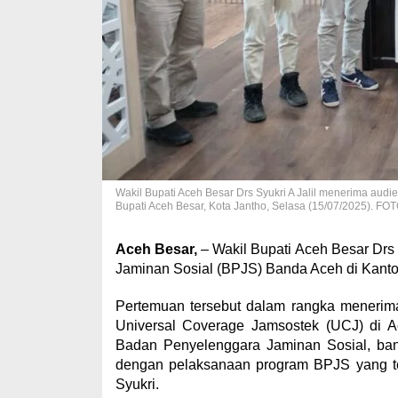
Wakil Bupati Aceh Besar Drs Syukri A Jalil menerima aud
Bupati Aceh Besar, Kota Jantho, Selasa (15/07/2025).
Aceh Besar,
– Wakil Bupati Aceh Besar Drs
Jaminan Sosial (BPJS) Banda Aceh di Kantor
Pertemuan tersebut dalam rangka menerima l
Universal Coverage Jamsostek (UCJ) di A
Badan Penyelenggara Jaminan Sosial, bany
dengan pelaksanaan program BPJS yang tel
Syukri.