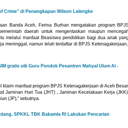
 of Crime” di Penangkapan Wilson Lalengke
jaan Banda Aceh, Ferina Burhan mengatakan program BPJ
 pemerintah daerah untuk mengentaskan maupun mencega
aitu melalui manfaat Beasiswa pendidikan bagi dua anak yan
rja meninggal, namun telah terdaftar di BPJS Ketenagakerjaan,
SIM gratis utk Guru Pondok Pesantren Mahyal Ulum Al -
sil klaim manfaat program BPJS Ketenagakerjaan di Aceh Besar
ud Jaminan Hari Tua (JHT) , Jaminan Kecelakaan Kerja (JKK)
un (JP),” sebutnya.
 Udang, SPKKL TBK Bakamla RI Lakukan Pencarian