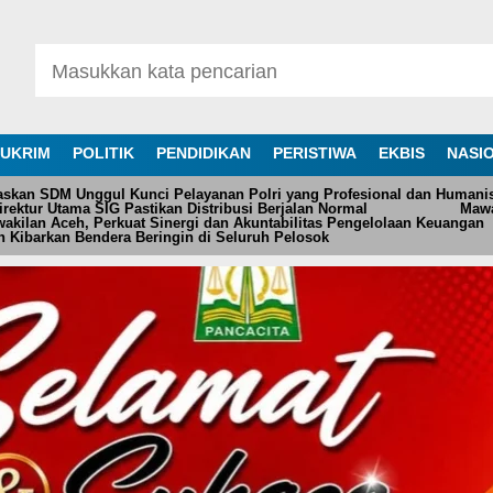
UKRIM
POLITIK
PENDIDIKAN
PERISTIWA
EKBIS
NASI
askan SDM Unggul Kunci Pelayanan Polri yang Profesional dan Humani
ektur Utama SIG Pastikan Distribusi Berjalan Normal
Mawa
akilan Aceh, Perkuat Sinergi dan Akuntabilitas Pengelolaan Keuangan
 Kibarkan Bendera Beringin di Seluruh Pelosok