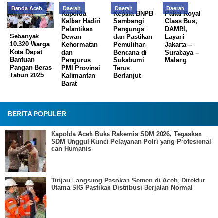
Banda Aceh
Daerah
Daerah
Daerah
Kapolda
Kepala BNPB
Pakai Royal
Kalbar Hadiri
Sambangi
Class Bus,
Pelantikan
Pengungsi
DAMRI,
Sebanyak
Dewan
dan Pastikan
Layani
10.320 Warga
Kehormatan
Pemulihan
Jakarta –
Kota Dapat
dan
Bencana di
Surabaya –
Bantuan
Pengurus
Sukabumi
Malang
Pangan Beras
PMI Provinsi
Terus
Tahun 2025
Kalimantan
Berlanjut
Barat
BERITA POPULER
Kapolda Aceh Buka Rakernis SDM 2026, Tegaskan
SDM Unggul Kunci Pelayanan Polri yang Profesional
dan Humanis
Tinjau Langsung Pasokan Semen di Aceh, Direktur
Utama SIG Pastikan Distribusi Berjalan Normal