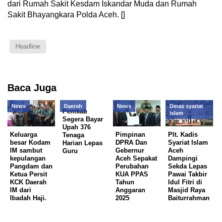
dari Rumah Sakit Kesdam Iskandar Muda dan Rumah
Sakit Bhayangkara Polda Aceh. []
Headline
Baca Juga
News
Daerah
News
Dinas syariat
Pemkab
islam
Segera Bayar
Upah 376
Keluarga
Pimpinan
Plt. Kadis
Tenaga
besar Kodam
DPRA Dan
Syariat Islam
Harian Lepas
IM sambut
Gebernur
Aceh
Guru
kepulangan
Aceh Sepakat
Dampingi
Pangdam dan
Perubahan
Sekda Lepas
Ketua Persit
KUA PPAS
Pawai Takbir
KCK Daerah
Tahun
Idul Fitri di
IM dari
Anggaran
Masjid Raya
Ibadah Haji.
2025
Baiturrahman