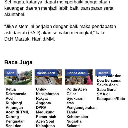
Sehingga, katanya, dapat memperbaiki pengelolaan
keuangan daerah menjadi lebih baik, transparan serta
akuntabel.
“Jika sistem ini berjalan dengan baik maka pendapatan
asli daerah (PAD) akan semakin meningkat,” kata
Dr.H.Marzuki Hamid.MM.
Baca Juga
Aceh
Banda Aceh
Banda Aceh
Daerah
Usai Zikir dan
Doa Bersama,
Sekda Aceh
Ketua
Untuk
Polda Aceh
Sapa Guru
Dekranasda
Kesejahtraan
Gelar
SMA di
Aceh
Rakyat
Syukuran
Kabupaten/Kota
Kunjungi
Anggota
atas
Anjungan
DPRA
Penganugerahan
Aceh di TMII,
Medukung
Tanda
Dorong
Pemerintah
Kehormatan
Penguatan
Aceh Soal
Nugraha
Seni dan
Kelanjutan
Sakanti