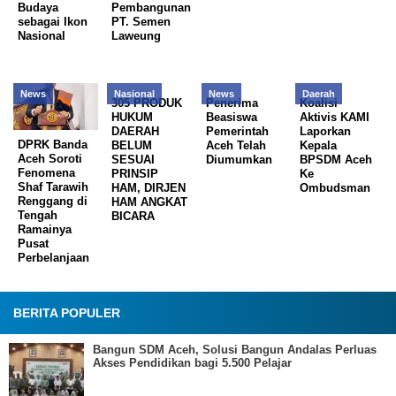
Budaya
Pembangunan
sebagai Ikon
PT. Semen
Nasional
Laweung
News
Nasional
News
Daerah
305 PRODUK
Penerima
Koalisi
HUKUM
Beasiswa
Aktivis KAMI
DAERAH
Pemerintah
Laporkan
DPRK Banda
BELUM
Aceh Telah
Kepala
Aceh Soroti
SESUAI
Diumumkan
BPSDM Aceh
Fenomena
PRINSIP
Ke
Shaf Tarawih
HAM, DIRJEN
Ombudsman
Renggang di
HAM ANGKAT
Tengah
BICARA
Ramainya
Pusat
Perbelanjaan
BERITA POPULER
Bangun SDM Aceh, Solusi Bangun Andalas Perluas
Akses Pendidikan bagi 5.500 Pelajar