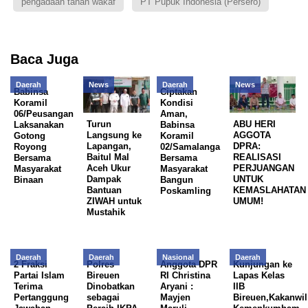
pengadaan tanah wakaf
PT Pupuk Indonesia (Persero)
Baca Juga
Daerah
News
Daerah
News
Babinsa
Ciptakan
Koramil
Kondisi
06/Peusangan
Aman,
Turun
ABU HERI
Laksanakan
Babinsa
Langsung ke
AGGOTA
Gotong
Koramil
Lapangan,
DPRA:
Royong
02/Samalanga
Baitul Mal
REALISASI
Bersama
Bersama
Aceh Ukur
PERJUANGAN
Masyarakat
Masyarakat
Dampak
UNTUK
Binaan
Bangun
Bantuan
KEMASLAHATAN
Poskamling
ZIWAH untuk
UMUM!
Mustahik
Daerah
Daerah
Nasional
Daerah
2 Fraksi
Polres
Anggota DPR
Kunjungan ke
Partai Islam
Bireuen
RI Christina
Lapas Kelas
Terima
Dinobatkan
Aryani :
IIB
Pertanggung
sebagai
Mayjen
Bireuen,Kakanwil