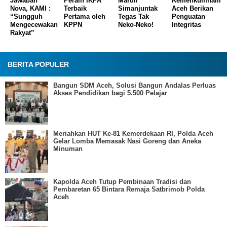
Jawaban
Peraih IKPA
Maruli
Kemenkumham
Nova, KAMI :
Terbaik
Simanjuntak
Aceh Berikan
“Sungguh
Pertama oleh
Tegas Tak
Penguatan
Mengecewakan
KPPN
Neko-Neko!
Integritas
Rakyat”
BERITA POPULER
Bangun SDM Aceh, Solusi Bangun Andalas Perluas
Akses Pendidikan bagi 5.500 Pelajar
Meriahkan HUT Ke-81 Kemerdekaan RI, Polda Aceh
Gelar Lomba Memasak Nasi Goreng dan Aneka
Minuman
Kapolda Aceh Tutup Pembinaan Tradisi dan
Pembaretan 65 Bintara Remaja Satbrimob Polda
Aceh