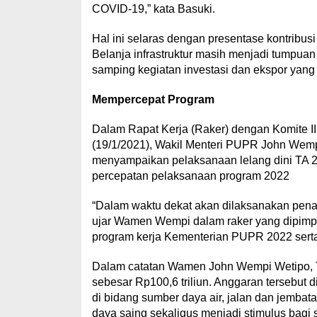
COVID-19,” kata Basuki.
Hal ini selaras dengan presentase kontribus
Belanja infrastruktur masih menjadi tumpu
samping kegiatan investasi dan ekspor yan
Mempercepat Program
Dalam Rapat Kerja (Raker) dengan Komite I
(19/1/2021), Wakil Menteri PUPR John Wem
menyampaikan pelaksanaan lelang dini TA 20
percepatan pelaksanaan program 2022
“Dalam waktu dekat akan dilaksanakan penan
ujar Wamen Wempi dalam raker yang dipimpi
program kerja Kementerian PUPR 2022 serta
Dalam catatan Wamen John Wempi Wetipo,
sebesar Rp100,6 triliun. Anggaran tersebut 
di bidang sumber daya air, jalan dan jemb
daya saing sekaligus menjadi stimulus bagi 