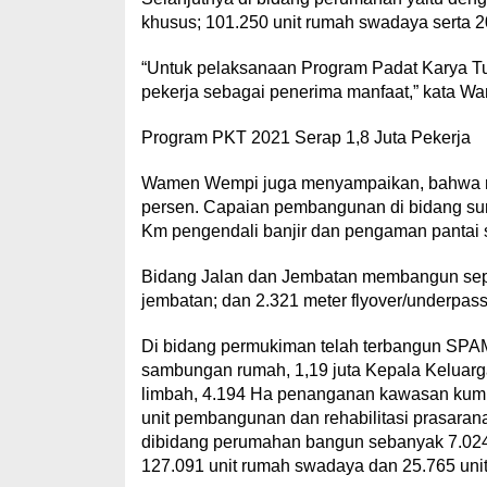
khusus; 101.250 unit rumah swadaya serta 20
“Untuk pelaksanaan Program Padat Karya Tu
pekerja sebagai penerima manfaat,” kata 
Program PKT 2021 Serap 1,8 Juta Pekerja
Wamen Wempi juga menyampaikan, bahwa rea
persen. Capaian pembangunan di bidang sum
Km pengendali banjir dan pengaman pantai se
Bidang Jalan dan Jembatan membangun sepan
jembatan; dan 2.321 meter flyover/underpass
Di bidang permukiman telah terbangun SPAM d
sambungan rumah, 1,19 juta Kepala Keluarg
limbah, 4.194 Ha penanganan kawasan kumuh
unit pembangunan dan rehabilitasi prasaran
dibidang perumahan bangun sebanyak 7.024 u
127.091 unit rumah swadaya dan 25.765 unit 