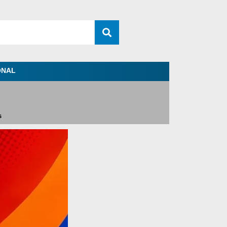
ONAL
s