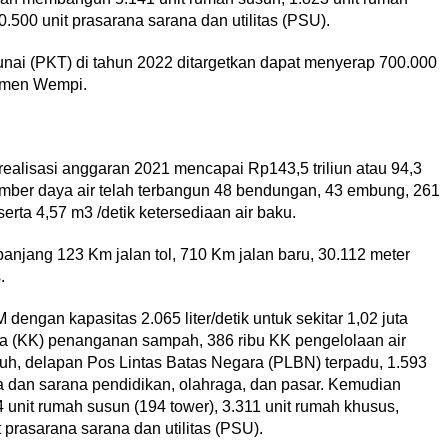
.500 unit prasarana sarana dan utilitas (PSU).
nai (PKT) di tahun 2022 ditargetkan dapat menyerap 700.000
Wamen Wempi.
lisasi anggaran 2021 mencapai Rp143,5 triliun atau 94,3
ber daya air telah terbangun 48 bendungan, 43 embung, 261
rta 4,57 m3 /detik ketersediaan air baku.
jang 123 Km jalan tol, 710 Km jalan baru, 30.112 meter
.
engan kapasitas 2.065 liter/detik untuk sekitar 1,02 juta
a (KK) penanganan sampah, 386 ribu KK pengelolaan air
, delapan Pos Lintas Batas Negara (PLBN) terpadu, 1.593
a dan sarana pendidikan, olahraga, dan pasar. Kemudian
nit rumah susun (194 tower), 3.311 unit rumah khusus,
prasarana sarana dan utilitas (PSU).