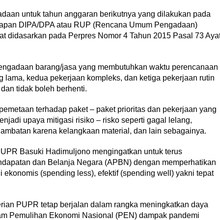
adaan untuk tahun anggaran berikutnya yang dilakukan pada
etapan DIPA/DPA atau RUP (Rencana Umum Pengadaan)
dapat didasarkan pada Perpres Nomor 4 Tahun 2015 Pasal 73 Aya
a pengadaan barang/jasa yang membutuhkan waktu perencanaan
 lama, kedua pekerjaan kompleks, dan ketiga pekerjaan rutin
dan tidak boleh berhenti.
pemetaan terhadap paket – paket prioritas dan pekerjaan yang
njadi upaya mitigasi risiko – risko seperti gagal lelang,
lambatan karena kelangkaan material, dan lain sebagainya.
ri PUPR Basuki Hadimuljono mengingatkan untuk terus
endapatan dan Belanja Negara (APBN) dengan memperhatikan
i ekonomis (spending less), efektif (spending well) yakni tepat
terian PUPR tetap berjalan dalam rangka meningkatkan daya
ogram Pemulihan Ekonomi Nasional (PEN) dampak pandemi