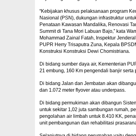
“Kebijakan khusus pelaksanaan program Kem
Nasional (PSN), dukungan infrastruktur untu
Penataan Kawasan Mandalika, Renovasi Tama
Summit di Tana Mori Labuan Bajo,” kata W
Mohammad Zainal Fatah, Inspektur Jenderal 
PUPR Herry Trisaputra Zuna, Kepala BPSDM 
Konstruksi Konstruksi Dewi Chomistriana.
Di bidang sumber daya air, Kementerian P
21 embung, 160 Km pengendali banjir serta p
Di bidang Jalan dan Jembatan akan dibangun
dan 1.072 meter flyover atau underpass.
Di bidang permukiman akan dibangun Sistem 
untuk sekitar 1,02 juta sambungan rumah, p
pengolahan air limbah untuk 8.410 KK, pen
unit pembangunan dan rehabilitasi prasarana
Selanjutnya di bidang perumahan yaitu den