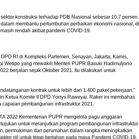
i sektor konstruksi terhadap PDB Nasional sebesar 10,7 persen.
an dalam membantu pertumbuhan perbaikan ekonomi nasional, d
g masih rendah akibat pandemi COVID-19.
I DPD RI di Kompleks Parlemen, Senayan, Jakarta, Kamis,
pi Wetipo yang mewakili Menteri PUPR Basuki Hadimuljono
22 berjalan sejak Oktober 2021. Itu dilakukan untuk
datanganan kontrak untuk lebih dari 1.400 paket pekerjaan,”
n Ketua Komite II DPD Yorrys Raweyai. Raker ini membahas
 capaian pembangunan infrastruktur 2021.
 TA 2022 Kementerian PUPR mengelola pagu anggaran
ditujukan untuk melanjutkan program pembangunan infrastruktur
atan, permukiman dan perumahan dalam rangka meningkatkan
sektor riil untuk tetap bertahan pada masa Pandemi COVID-19.