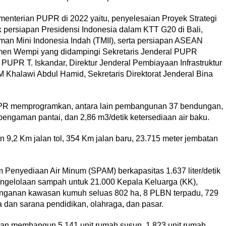
enterian PUPR di 2022 yaitu, penyelesaian Proyek Strategi
k persiapan Presidensi Indonesia dalam KTT G20 di Bali,
n Mini Indonesia Indah (TMII), serta persiapan ASEAN
amen Wempi yang didampingi Sekretaris Jenderal PUPR
PUPR T. Iskandar, Direktur Jenderal Pembiayaan Infrastruktur
Khalawi Abdul Hamid, Sekretaris Direktorat Jenderal Bina
UPR memprogramkan, antara lain pembangunan 37 bendungan,
engaman pantai, dan 2,86 m3/detik ketersediaan air baku.
 9,2 Km jalan tol, 354 Km jalan baru, 23.715 meter jembatan
Penyediaan Air Minum (SPAM) berkapasitas 1.637 liter/detik
engelolaan sampah untuk 21.000 Kepala Keluarga (KK),
anganan kawasan kumuh seluas 802 ha, 8 PLBN terpadu, 729
 dan sarana pendidikan, olahraga, dan pasar.
gan membangun 5.141 unit rumah susun, 1.823 unit rumah