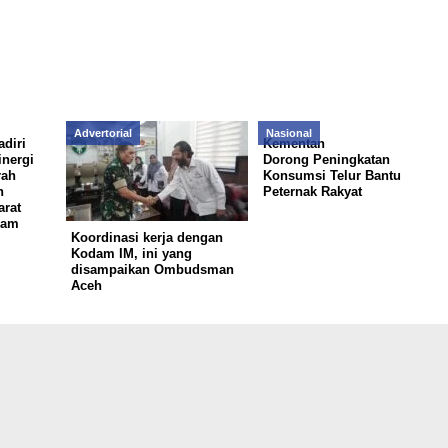
Advertorial
Nasional
diri
Kementan
inergi
Dorong Peningkatan
rah
Konsumsi Telur Bantu
n
Peternak Rakyat
arat
lam
Koordinasi kerja dengan
Kodam IM, ini yang
disampaikan Ombudsman
Aceh