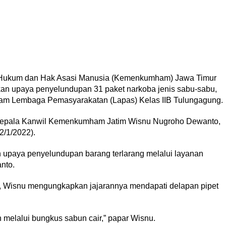
 Hukum dan Hak Asasi Manusia (Kemenkumham) Jawa Timur
an upaya penyelundupan 31 paket narkoba jenis sabu-sabu,
 dalam Lembaga Pemasyarakatan (Lapas) Kelas IIB Tulungagung.
) Kepala Kanwil Kemenkumham Jatim Wisnu Nugroho Dewanto,
2/1/2022).
upaya penyelundupan barang terlarang melalui layanan
nto.
l L, Wisnu mengungkapkan jajarannya mendapati delapan pipet
 melalui bungkus sabun cair,” papar Wisnu.