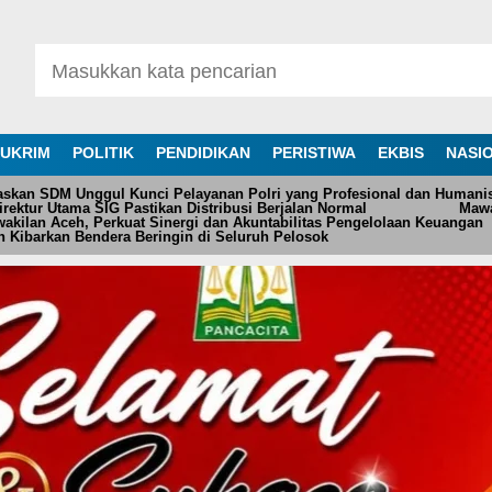
UKRIM
POLITIK
PENDIDIKAN
PERISTIWA
EKBIS
NASI
askan SDM Unggul Kunci Pelayanan Polri yang Profesional dan Humani
ektur Utama SIG Pastikan Distribusi Berjalan Normal
Mawa
akilan Aceh, Perkuat Sinergi dan Akuntabilitas Pengelolaan Keuangan
 Kibarkan Bendera Beringin di Seluruh Pelosok