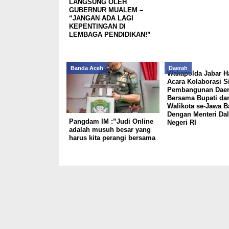
LANGSUNG OLEH
GUBERNUR MUALEM –
“JANGAN ADA LAGI
KEPENTINGAN DI
LEMBAGA PENDIDIKAN!”
Banda Aceh
Daerah
Wakapolda Jabar Ha
Acara Kolaborasi S
Pembangunan Dae
Bersama Bupati da
Walikota se-Jawa B
Dengan Menteri Da
Pangdam IM :”Judi Online
Negeri RI
adalah musuh besar yang
harus kita perangi bersama