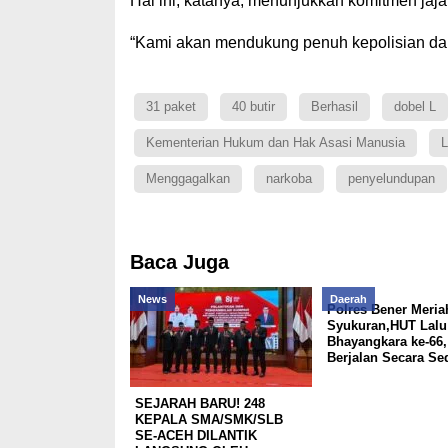
Hal ini, katanya, menunjukkan komitmen jaj
“Kami akan mendukung penuh kepolisian dala
31 paket
40 butir
Berhasil
dobel L
Kementerian Hukum dan Hak Asasi Manusia
L
Menggagalkan
narkoba
penyelundupan
Baca Juga
News
Daerah
Polres Bener Meria
Syukuran,HUT Lalu 
Bhayangkara ke-66,
Berjalan Secara Se
SEJARAH BARU! 248
KEPALA SMA/SMK/SLB
SE-ACEH DILANTIK