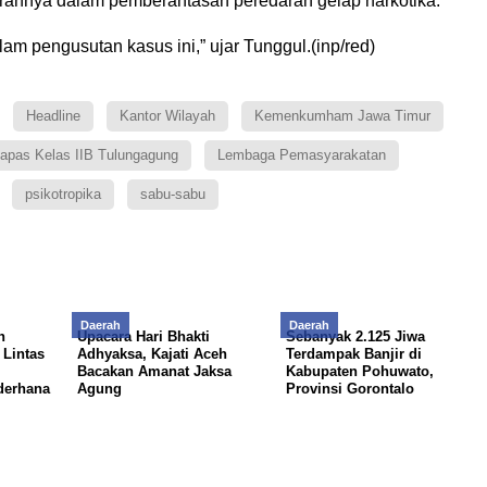
arannya dalam pemberantasan peredaran gelap narkotika.
m pengusutan kasus ini,” ujar Tunggul.(inp/red)
Headline
Kantor Wilayah
Kemenkumham Jawa Timur
apas Kelas IIB Tulungagung
Lembaga Pemasyarakatan
psikotropika
sabu-sabu
Daerah
Daerah
h
Upacara Hari Bhakti
Sebanyak 2.125 Jiwa
Lintas
Adhyaksa, Kajati Aceh
Terdampak Banjir di
Bacakan Amanat Jaksa
Kabupaten Pohuwato,
derhana
Agung
Provinsi Gorontalo