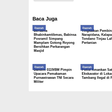
Baca Juga
Daerah
Daerah
Bersama
Tingkatkan Pembin
Bhabinkamtibmas, Babinsa
Narapidana, Kalapa
Posramil Simpang
Tondano Tinjau La
Mamplam Gotong Royong
Pertanian
Bersihkan Perkarangan
Masjid
Daerah
Daerah
Dandim 0119/BM Pimpin
Polisi Amankan Sat
Upacara Pemakaman
Ekskavator di Loka
Purnawirawan TNI Secara
Tambang Ilegal di P
Militer