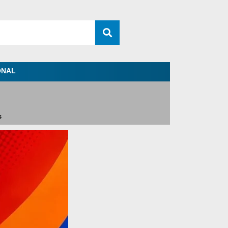
ONAL
s