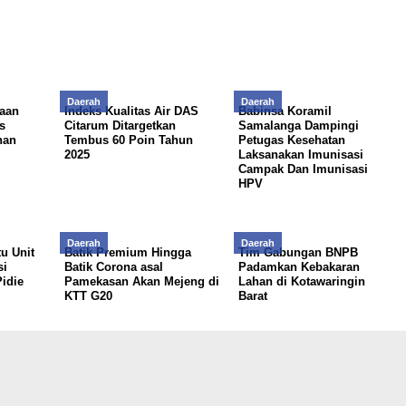
Daerah
Daerah
aan
Indeks Kualitas Air DAS
Babinsa Koramil
s
Citarum Ditargetkan
Samalanga Dampingi
han
Tembus 60 Poin Tahun
Petugas Kesehatan
2025
Laksanakan Imunisasi
Campak Dan Imunisasi
HPV
Daerah
Daerah
u Unit
Batik Premium Hingga
Tim Gabungan BNPB
si
Batik Corona asal
Padamkan Kebakaran
idie
Pamekasan Akan Mejeng di
Lahan di Kotawaringin
KTT G20
Barat