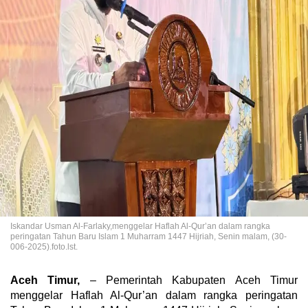
Iskandar Usman Al-Farlaky,menggelar Haflah Al-Qur’an dalam rangka
peringatan Tahun Baru Islam 1 Muharram 1447 Hijriah, Senin malam, (30-
006-2025).foto.lst.
Aceh Timur,
– Pemerintah Kabupaten Aceh Timur
menggelar Haflah Al-Qur’an dalam rangka peringatan