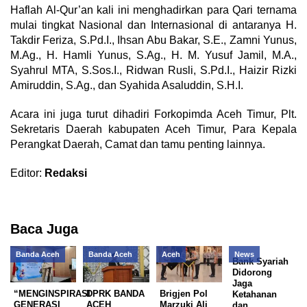
Haflah Al-Qur’an kali ini menghadirkan para Qari ternama
mulai tingkat Nasional dan Internasional di antaranya H.
Takdir Feriza, S.Pd.I., Ihsan Abu Bakar, S.E., Zamni Yunus,
M.Ag., H. Hamli Yunus, S.Ag., H. M. Yusuf Jamil, M.A.,
Syahrul MTA, S.Sos.I., Ridwan Rusli, S.Pd.I., Haizir Rizki
Amiruddin, S.Ag., dan Syahida Asaluddin, S.H.I.
Acara ini juga turut dihadiri Forkopimda Aceh Timur, Plt.
Sekretaris Daerah kabupaten Aceh Timur, Para Kepala
Perangkat Daerah, Camat dan tamu penting lainnya.
Editor:
Redaksi
Baca Juga
Banda Aceh
Banda Aceh
Aceh
News
Bank Syariah
Didorong
Jaga
“MENGINSPIRASI
DPRK BANDA
Brigjen Pol
Ketahanan
GENERASI
ACEH
Marzuki Ali
dan