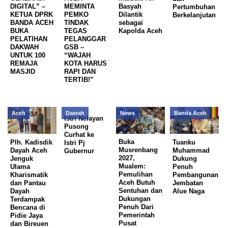
DIGITAL” –
MEMINTA
Basyah
Pertumbuhan
KETUA DPRK
PEMKO
Dilantik
Berkelanjutan
BANDA ACEH
TINDAK
sebagai
BUKA
TEGAS
Kapolda Aceh
PELATIHAN
PELANGGAR
DAKWAH
GSB –
UNTUK 100
“WAJAH
REMAJA
KOTA HARUS
MASJID
RAPI DAN
TERTIB!”
Aceh
Daerah
News
Banda Aceh
Istri Nelayan
Pusong
Curhat ke
Plh. Kadisdik
Buka
Tuanku
Istri Pj
Dayah Aceh
Musrenbang
Muhammad
Gubernur
Jenguk
2027,
Dukung
Ulama
Mualem:
Penuh
Kharismatik
Pemulihan
Pembangunan
dan Pantau
Aceh Butuh
Jembatan
Dayah
Sentuhan dan
Alue Naga
Terdampak
Dukungan
Bencana di
Penuh Dari
Pidie Jaya
Pemerintah
dan Bireuen
Pusat