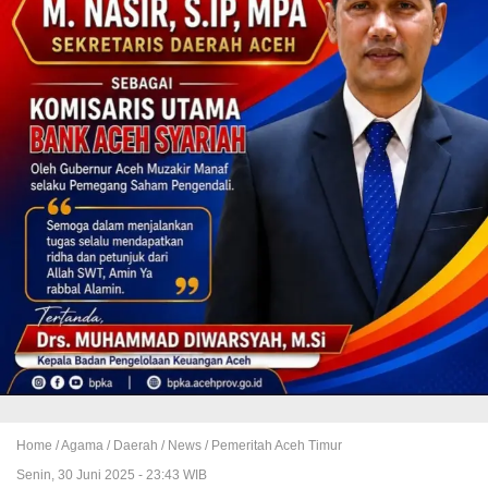
Home /
Agama
/
Daerah
/
News
/
Pemeritah Aceh Timur
Senin, 30 Juni 2025 - 23:43 WIB