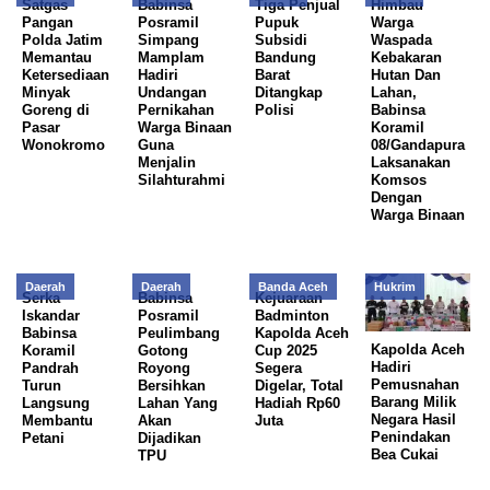
Satgas
Babinsa
Tiga Penjual
Himbau
Pangan
Posramil
Pupuk
Warga
Polda Jatim
Simpang
Subsidi
Waspada
Memantau
Mamplam
Bandung
Kebakaran
Ketersediaan
Hadiri
Barat
Hutan Dan
Minyak
Undangan
Ditangkap
Lahan,
Goreng di
Pernikahan
Polisi
Babinsa
Pasar
Warga Binaan
Koramil
Wonokromo
Guna
08/Gandapura
Menjalin
Laksanakan
Silahturahmi
Komsos
Dengan
Warga Binaan
Daerah
Daerah
Banda Aceh
Hukrim
Serka
Babinsa
Kejuaraan
Iskandar
Posramil
Badminton
Babinsa
Peulimbang
Kapolda Aceh
Kapolda Aceh
Koramil
Gotong
Cup 2025
Hadiri
Pandrah
Royong
Segera
Pemusnahan
Turun
Bersihkan
Digelar, Total
Barang Milik
Langsung
Lahan Yang
Hadiah Rp60
Negara Hasil
Membantu
Akan
Juta
Penindakan
Petani
Dijadikan
Bea Cukai
TPU