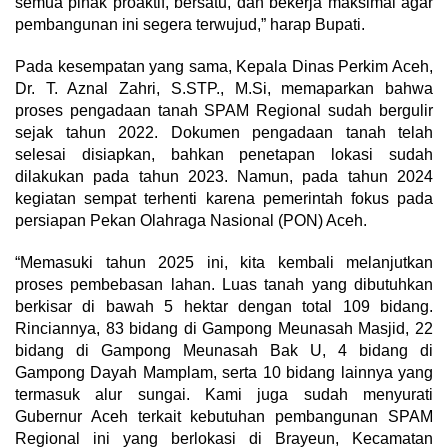
semua pihak proaktif, bersatu, dan bekerja maksimal agar
pembangunan ini segera terwujud,” harap Bupati.
Pada kesempatan yang sama, Kepala Dinas Perkim Aceh,
Dr. T. Aznal Zahri, S.STP., M.Si, memaparkan bahwa
proses pengadaan tanah SPAM Regional sudah bergulir
sejak tahun 2022. Dokumen pengadaan tanah telah
selesai disiapkan, bahkan penetapan lokasi sudah
dilakukan pada tahun 2023. Namun, pada tahun 2024
kegiatan sempat terhenti karena pemerintah fokus pada
persiapan Pekan Olahraga Nasional (PON) Aceh.
“Memasuki tahun 2025 ini, kita kembali melanjutkan
proses pembebasan lahan. Luas tanah yang dibutuhkan
berkisar di bawah 5 hektar dengan total 109 bidang.
Rinciannya, 83 bidang di Gampong Meunasah Masjid, 22
bidang di Gampong Meunasah Bak U, 4 bidang di
Gampong Dayah Mamplam, serta 10 bidang lainnya yang
termasuk alur sungai. Kami juga sudah menyurati
Gubernur Aceh terkait kebutuhan pembangunan SPAM
Regional ini yang berlokasi di Brayeun, Kecamatan