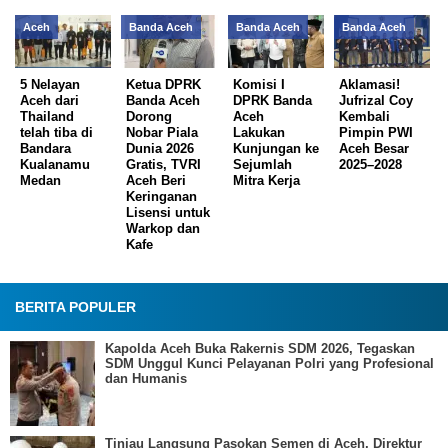
Aceh
Banda Aceh
Banda Aceh
Banda Aceh
5 Nelayan
Ketua DPRK
Komisi I
Aklamasi!
Aceh dari
Banda Aceh
DPRK Banda
Jufrizal Coy
Thailand
Dorong
Aceh
Kembali
telah tiba di
Nobar Piala
Lakukan
Pimpin PWI
Bandara
Dunia 2026
Kunjungan ke
Aceh Besar
Kualanamu
Gratis, TVRI
Sejumlah
2025–2028
Medan
Aceh Beri
Mitra Kerja
Keringanan
Lisensi untuk
Warkop dan
Kafe
BERITA POPULER
Kapolda Aceh Buka Rakernis SDM 2026, Tegaskan
SDM Unggul Kunci Pelayanan Polri yang Profesional
dan Humanis
Tinjau Langsung Pasokan Semen di Aceh, Direktur