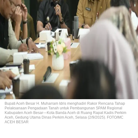
Bupati Aceh Besar H. Muharram Idris menghadiri Rakor Rencana Tahap
Pelaksanaan Pengadaan Tanah untuk Pembangunan SPAM Regional
Kabupaten Aceh Besar—Kota Banda Aceh di Ruang Rapat Kadis Perkim
Aceh, Gedung Utama Dinas Perkim Aceh, Selasa (2/9/2025). FOTO/MC
ACEH BESAR