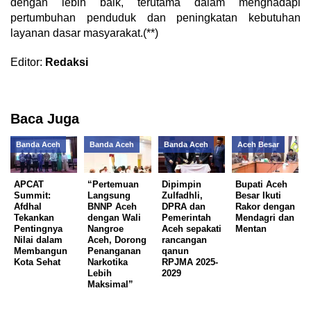
dengan lebih baik, terutama dalam menghadapi
pertumbuhan penduduk dan peningkatan kebutuhan
layanan dasar masyarakat.(**)
Editor:
Redaksi
Baca Juga
Banda Aceh
Banda Aceh
Banda Aceh
Aceh Besar
APCAT
“Pertemuan
Dipimpin
Bupati Aceh
Summit:
Langsung
Zulfadhli,
Besar Ikuti
Afdhal
BNNP Aceh
DPRA dan
Rakor dengan
Tekankan
dengan Wali
Pemerintah
Mendagri dan
Pentingnya
Nangroe
Aceh sepakati
Mentan
Nilai dalam
Aceh, Dorong
rancangan
Membangun
Penanganan
qanun
Kota Sehat
Narkotika
RPJMA 2025-
Lebih
2029
Maksimal”