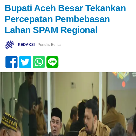
Bupati Aceh Besar Tekankan
Percepatan Pembebasan
Lahan SPAM Regional
REDAKSI
- Penulis Berita