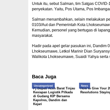
Untuk itu, sebut Salman, tim Satgas COVI
penyekatan. Yaitu, Pos Utama, Pos Imbangan 
Salman menambahkan, selain melakukan pe
0103/Aut dan Pemerintah Kota Lhokseumawe 
Kemudian, personel yang bertugas di lapa
masyarakat.
Hadir pada apel gelar pasukan ini, Dandim 0
Lhokseumawe, Letkol Marinir Dian Suryansy
Walikota Lhokseumawe, Suaidi Yahya serta st
Baca Juga
Uncategorized
News
Pj Bupati Aceh Barat Tinjau
How to Give Your 2
Kesiapan Logistik Pilkada
Resolutions Stayin
di Gudang KIP Bersama
Kapolres, Dandim dan
Kejari