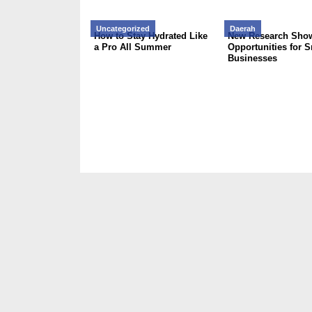
Uncategorized
Daerah
How to Stay Hydrated Like
New Research Sho
a Pro All Summer
Opportunities for S
Businesses