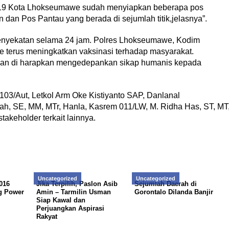
D-19 Kota Lhokseumawe sudah menyiapkan beberapa pos
dan Pos Pantau yang berada di sejumlah titik,jelasnya”.
nyekatan selama 24 jam. Polres Lhokseumawe, Kodim
terus meningkatkan vaksinasi terhadap masyarakat.
ngan di harapkan mengedepankan sikap humanis kepada
103/Aut, Letkol Arm Oke Kistiyanto SAP, Danlanal
ah, SE, MM, MTr, Hanla, Kasrem 011/LW, M. Ridha Has, ST, MT
akeholder terkait lainnya.
Uncategorized
Uncategorized
016
Jika Terpilih, Paslon Asib
Sejumlah Daerah di
g Power
Amin – Tarmilin Usman
Gorontalo Dilanda Banjir
Siap Kawal dan
Perjuangkan Aspirasi
Rakyat