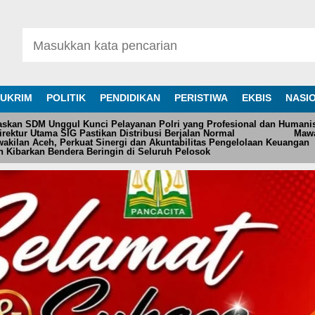
UKRIM
POLITIK
PENDIDIKAN
PERISTIWA
EKBIS
NASI
askan SDM Unggul Kunci Pelayanan Polri yang Profesional dan Humani
ektur Utama SIG Pastikan Distribusi Berjalan Normal
Mawa
akilan Aceh, Perkuat Sinergi dan Akuntabilitas Pengelolaan Keuangan
 Kibarkan Bendera Beringin di Seluruh Pelosok