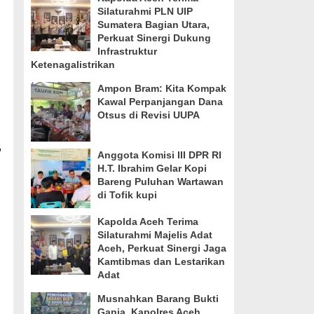
Silaturahmi PLN UIP
Sumatera Bagian Utara,
Perkuat Sinergi Dukung
Infrastruktur
Ketenagalistrikan
Ampon Bram: Kita Kompak
Kawal Perpanjangan Dana
Otsus di Revisi UUPA
,
Anggota Komisi III DPR RI
H.T. Ibrahim Gelar Kopi
Bareng Puluhan Wartawan
di Tofik kupi
Kapolda Aceh Terima
Silaturahmi Majelis Adat
Aceh, Perkuat Sinergi Jaga
Kamtibmas dan Lestarikan
Adat
Musnahkan Barang Bukti
Ganja, Kapolres Aceh