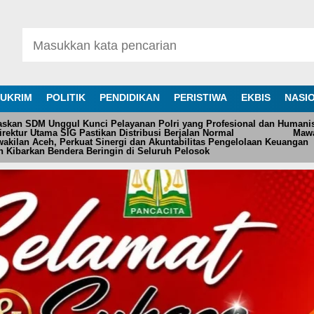
UKRIM
POLITIK
PENDIDIKAN
PERISTIWA
EKBIS
NASI
askan SDM Unggul Kunci Pelayanan Polri yang Profesional dan Humani
ektur Utama SIG Pastikan Distribusi Berjalan Normal
Mawa
akilan Aceh, Perkuat Sinergi dan Akuntabilitas Pengelolaan Keuangan
 Kibarkan Bendera Beringin di Seluruh Pelosok