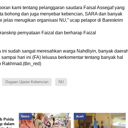
 laporan kami tentang pelanggaran saudara Faisal Assegaf yang
ita bohong dan juga menyebar kebencian, SARA dan banyak
ni jelas merugikan organisasi NU,” ucap pelapor di Bareskrim
transkrip pernyataan Faizal dan berharap Faizal
a ini sudah sangat meresahkan warga Nahdliyin, banyak daera
sampai hari ini (FA) leluasa berkomentar tentang banyak hal
p Rakhmad.(tbn_red)
Dugaan Ujaran Kebencian
NU
News
Aceh
b Polda
ap dalam