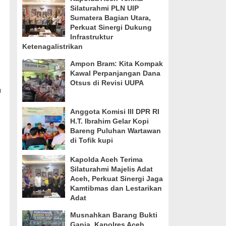
Silaturahmi PLN UIP
Sumatera Bagian Utara,
Perkuat Sinergi Dukung
Infrastruktur
Ketenagalistrikan
Ampon Bram: Kita Kompak
Kawal Perpanjangan Dana
Otsus di Revisi UUPA
h
Anggota Komisi III DPR RI
H.T. Ibrahim Gelar Kopi
Bareng Puluhan Wartawan
di Tofik kupi
Kapolda Aceh Terima
Silaturahmi Majelis Adat
Aceh, Perkuat Sinergi Jaga
Kamtibmas dan Lestarikan
Adat
Musnahkan Barang Bukti
Ganja, Kapolres Aceh