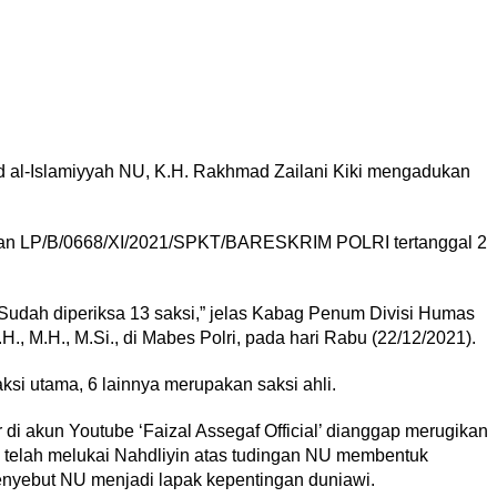
id al-Islamiyyah NU, K.H. Rakhmad Zailani Kiki mengadukan
poran LP/B/0668/XI/2021/SPKT/BARESKRIM POLRI tertanggal 2
Sudah diperiksa 13 saksi,” jelas Kabag Penum Divisi Humas
., M.H., M.Si., di Mabes Polri, pada hari Rabu (22/12/2021).
si utama, 6 lainnya merupakan saksi ahli.
 di akun Youtube ‘Faizal Assegaf Official’ dianggap merugikan
ai telah melukai Nahdliyin atas tudingan NU membentuk
nyebut NU menjadi lapak kepentingan duniawi.