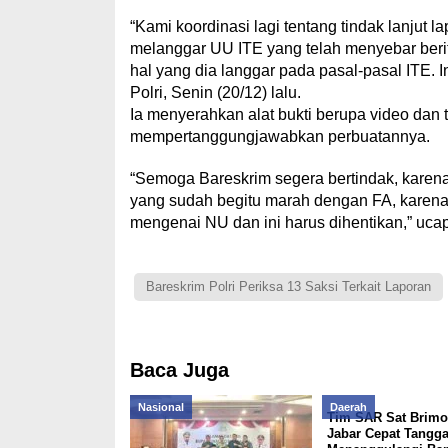
“Kami koordinasi lagi tentang tindak lanjut
melanggar UU ITE yang telah menyebar ber
hal yang dia langgar pada pasal-pasal ITE. I
Polri, Senin (20/12) lalu.
Ia menyerahkan alat bukti berupa video dan 
mempertanggungjawabkan perbuatannya.
“Semoga Bareskrim segera bertindak, karen
yang sudah begitu marah dengan FA, karena 
mengenai NU dan ini harus dihentikan,” uca
Bareskrim Polri Periksa 13 Saksi Terkait Laporan
Baca Juga
Nasional
Daerah
Tim SAR Sat Brimo
Jabar Cepat Tangg