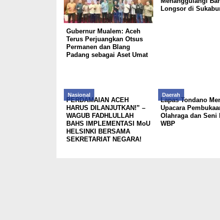
Menanggulangi Ban
Longsor di Sukabu
Gubernur Mualem: Aceh
Terus Perjuangkan Otsus
Permanen dan Blang
Padang sebagai Aset Umat
Nasional
Daerah
PERDAMAIAN ACEH
Lapas Tondano Men
HARUS DILANJUTKAN!” –
Upacara Pembukaa
WAGUB FADHLULLAH
Olahraga dan Seni 
BAHS IMPLEMENTASI MoU
WBP
HELSINKI BERSAMA
SEKRETARIAT NEGARA!