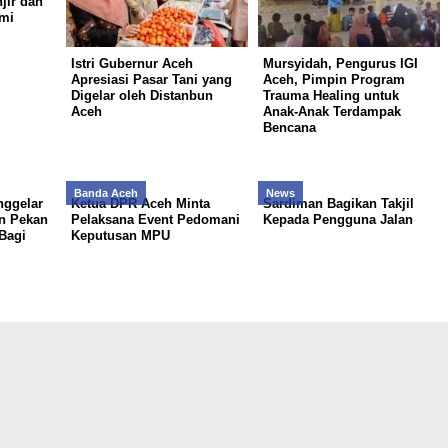
jir dan
mi
Istri Gubernur Aceh
Mursyidah, Pengurus IGI
Apresiasi Pasar Tani yang
Aceh, Pimpin Program
Digelar oleh Distanbun
Trauma Healing untuk
Aceh
Anak-Anak Terdampak
Bencana
Banda Aceh
News
ggelar
Ketua DPR Aceh Minta
Sardiman Bagikan Takjil
n Pekan
Pelaksana Event Pedomani
Kepada Pengguna Jalan
Bagi
Keputusan MPU