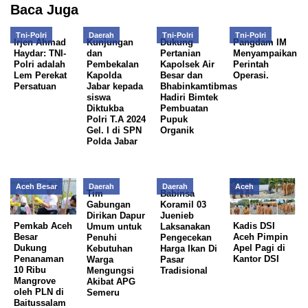
Baca Juga
Tni-Polri
Daerah
Tni-Polri
Tni-Polri
Irjen Ahmad
Kunjungan
Dukung
Pangdam IM
Haydar: TNI-
dan
Pertanian
Menyampaikan
Polri adalah
Pembekalan
Kapolsek Air
Perintah
Lem Perekat
Kapolda
Besar dan
Operasi.
Persatuan
Jabar kepada
Bhabinkamtibmas
siswa
Hadiri Bimtek
Diktukba
Pembuatan
Polri T.A 2024
Pupuk
Gel. I di SPN
Organik
Polda Jabar
Aceh Besar
Daerah
Daerah
Aceh
Tim
Babinsa
Gabungan
Koramil 03
Dirikan Dapur
Juenieb
Pemkab Aceh
Kadis DSI
Umum untuk
Laksanakan
Besar
Aceh Pimpin
Penuhi
Pengecekan
Dukung
Apel Pagi di
Kebutuhan
Harga Ikan Di
Penanaman
Kantor DSI
Warga
Pasar
10 Ribu
Mengungsi
Tradisional
Mangrove
Akibat APG
oleh PLN di
Semeru
Baitussalam