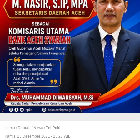
Home /
Daerah
/
News
/
Tni-Polri
Kamis, 23 Desember 2021 - 23:28 WIB