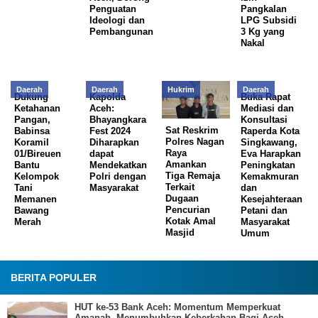
Penguatan
Pangkalan
Ideologi dan
LPG Subsidi
Pembangunan
3 Kg yang
Nakal
Daerah
Daerah
Hukrim
Daerah
Dukung
Kapolda
Buka Rapat
Ketahanan
Aceh:
Mediasi dan
Pangan,
Bhayangkara
Konsultasi
Sat Reskrim
Babinsa
Fest 2024
Raperda Kota
Polres Nagan
Koramil
Diharapkan
Singkawang,
Raya
01/Bireuen
dapat
Eva Harapkan
Amankan
Bantu
Mendekatkan
Peningkatan
Tiga Remaja
Kelompok
Polri dengan
Kemakmuran
Terkait
Tani
Masyarakat
dan
Dugaan
Memanen
Kesejahteraan
Pencurian
Bawang
Petani dan
Kotak Amal
Merah
Masyarakat
Masjid
Umum
BERITA POPULER
HUT ke-53 Bank Aceh: Momentum Memperkuat
Amanah, Menumbuhkan Keberkahan Bagi Aceh