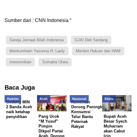
Sumber dari : CNN Indonesia “
Gereja Jemaat Allah Indonesia
GJAI Deli Serdang
Menkumham Yasonna H. Laoly
Menteri Hukum dan HAM
meresmikan
Sumatra Utara
Baca Juga
Hukrim
Aceh
Nasional
Ekbis
Gedung MIN
Kementan
2 Banda Aceh
Dorong Peningkatan
naik ketahap
Konsumsi
Pang Ucok
Bupati Aceh
penyidikan
Telur Bantu
“M Yusuf”
Besar Syech
Peternak
Pimpin
Muharram
Rakyat
Dikpol Partai
akan Cabut
Aceh, Dorong
Izin