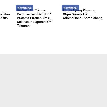
Advertorial
Advertorial
Kodim 0111 Terima
Pantai Ujung Kareung,
si dan
Penghargaan Dari KPP
Objek Wisata Uji
Otsus
Pratama Bireuen Atas
Adrenaline di Kota Sabang
Dedikasi Pelaporan SPT
Tahunan