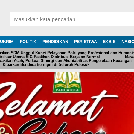
UKRIM
POLITIK
PENDIDIKAN
PERISTIWA
EKBIS
NASI
askan SDM Unggul Kunci Pelayanan Polri yang Profesional dan Humani
ektur Utama SIG Pastikan Distribusi Berjalan Normal
Mawa
akilan Aceh, Perkuat Sinergi dan Akuntabilitas Pengelolaan Keuangan
 Kibarkan Bendera Beringin di Seluruh Pelosok