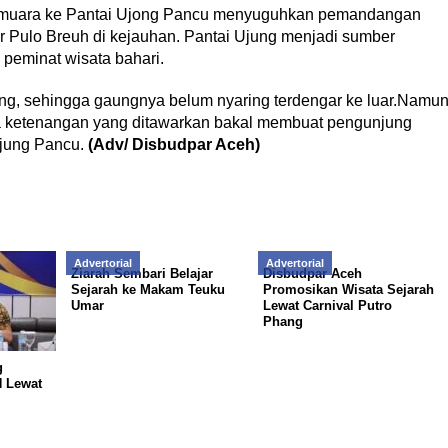
 bermuara ke Pantai Ujong Pancu menyuguhkan pemandangan
tar Pulo Breuh di kejauhan. Pantai Ujung menjadi sumber
 peminat wisata bahari.
ong, sehingga gaungnya belum nyaring terdengar ke luar.Namu
a ketenangan yang ditawarkan bakal membuat pengunjung
Ujung Pancu.
(Adv/ Disbudpar Aceh)
Advertorial
Advertorial
Ziarah Sembari Belajar
Disbudpar Aceh
Sejarah ke Makam Teuku
Promosikan Wisata Sejarah
Umar
Lewat Carnival Putro
Phang
g
N Lewat