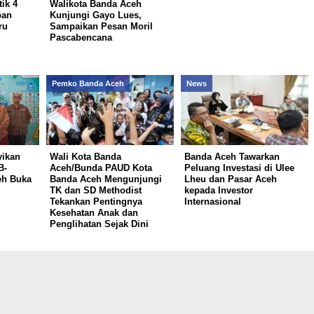
tik 4
Walikota Banda Aceh
pan
Kunjungi Gayo Lues,
ru
Sampaikan Pesan Moril
Pascabencana
Pemko Banda Aceh
News
yikan
Wali Kota Banda
Banda Aceh Tawarkan
B-
Aceh/Bunda PAUD Kota
Peluang Investasi di Ulee
eh Buka
Banda Aceh Mengunjungi
Lheu dan Pasar Aceh
TK dan SD Methodist
kepada Investor
Tekankan Pentingnya
Internasional
Kesehatan Anak dan
Penglihatan Sejak Dini