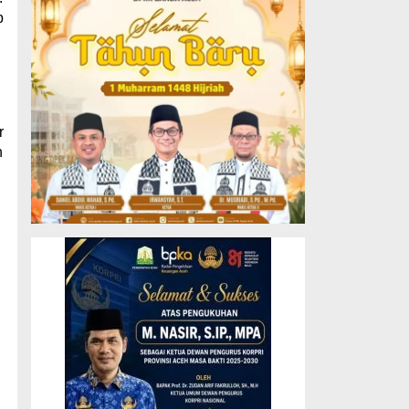
p
r
n