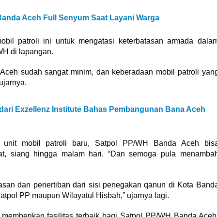
N Banda Aceh Full Senyum Saat Layani Warga
bil patroli ini untuk mengatasi keterbatasan armada dala
WH di lapangan.
a Aceh sudah sangat minim, dan keberadaan mobil patroli yan
ujarnya.
 dari Exzellenz Institute Bahas Pembangunan Bana Aceh
unit mobil patroli baru, Satpol PP/WH Banda Aceh bis
at, siang hingga malam hari. “Dan semoga pula menamba
an dan penertiban dari sisi penegakan qanun di Kota Band
Satpol PP maupun Wilayatul Hisbah,” ujarnya lagi.
ar memberikan fasilitas terbaik bagi Satpol PP/WH Banda Aceh