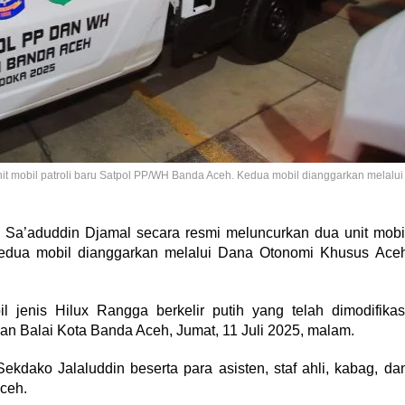
nit mobil patroli baru Satpol PP/WH Banda Aceh. Kedua mobil dianggarkan melalui
a Sa’aduddin Djamal secara resmi meluncurkan dua unit mobi
Kedua mobil dianggarkan melalui Dana Otonomi Khusus Ace
jenis Hilux Rangga berkelir putih yang telah dimodifikas
aman Balai Kota Banda Aceh, Jumat, 11 Juli 2025, malam.
Sekdako Jalaluddin beserta para asisten, staf ahli, kabag, da
ceh.