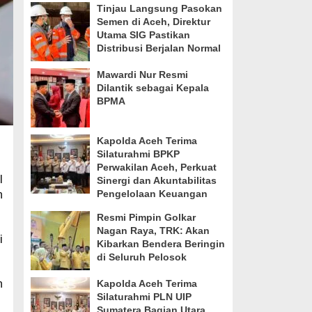
Tinjau Langsung Pasokan
Semen di Aceh, Direktur
Utama SIG Pastikan
Distribusi Berjalan Normal
Mawardi Nur Resmi
Dilantik sebagai Kepala
BPMA
Kapolda Aceh Terima
Silaturahmi BPKP
Perwakilan Aceh, Perkuat
l
Sinergi dan Akuntabilitas
Pengelolaan Keuangan
h
Resmi Pimpin Golkar
Nagan Raya, TRK: Akan
i
Kibarkan Bendera Beringin
di Seluruh Pelosok
n
Kapolda Aceh Terima
Silaturahmi PLN UIP
Sumatera Bagian Utara,