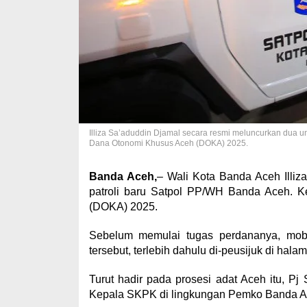
Illiza Sa’aduddin Djamal secara resmi meluncurkan dua u
Dana Otonomi Khusus Aceh (DOKA) 2025.
Banda Aceh,
– Wali Kota Banda Aceh Illiz
patroli baru Satpol PP/WH Banda Aceh. 
(DOKA) 2025.
Sebelum memulai tugas perdananya, mobil 
tersebut, terlebih dahulu di-peusijuk di hal
Turut hadir pada prosesi adat Aceh itu, Pj 
Kepala SKPK di lingkungan Pemko Banda A