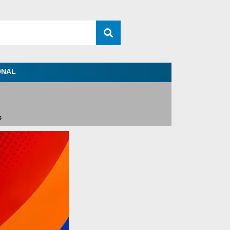
ONAL
s