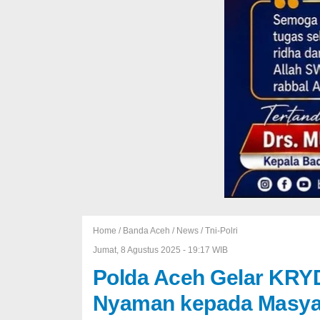
Home /
Banda Aceh
/
News
/
Tni-Polri
Jumat, 8 Agustus 2025 - 19:17 WIB
Polda Aceh Gelar KRY
Nyaman kepada Masya