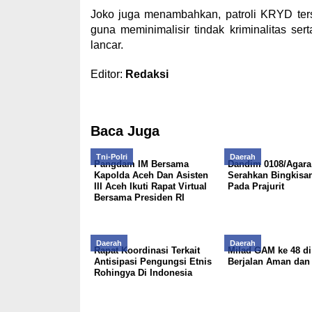
Joko juga menambahkan, patroli KRYD tersebu
guna meminimalisir tindak kriminalitas ser
lancar.
Editor:
Redaksi
Baca Juga
Tni-Polri
Daerah
Pangdam IM Bersama
Dandim 0108/Agara
Kapolda Aceh Dan Asisten
Serahkan Bingkisa
III Aceh Ikuti Rapat Virtual
Pada Prajurit
Bersama Presiden RI
Daerah
Daerah
Rapat Koordinasi Terkait
Milad GAM ke 48 di
Antisipasi Pengungsi Etnis
Berjalan Aman dan
Rohingya Di Indonesia