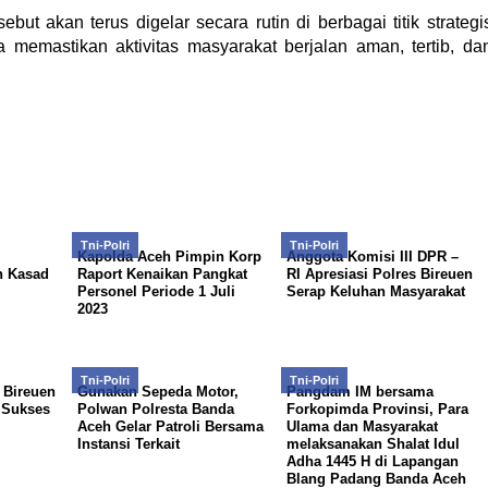
t akan terus digelar secara rutin di berbagai titik strategi
ta memastikan aktivitas masyarakat berjalan aman, tertib, da
Tni-Polri
Tni-Polri
Kapolda Aceh Pimpin Korp
Anggota Komisi III DPR –
n Kasad
Raport Kenaikan Pangkat
RI Apresiasi Polres Bireuen
Personel Periode 1 Juli
Serap Keluhan Masyarakat
2023
Tni-Polri
Tni-Polri
 Bireuen
Gunakan Sepeda Motor,
Pangdam IM bersama
 Sukses
Polwan Polresta Banda
Forkopimda Provinsi, Para
Aceh Gelar Patroli Bersama
Ulama dan Masyarakat
Instansi Terkait
melaksanakan Shalat Idul
Adha 1445 H di Lapangan
Blang Padang Banda Aceh