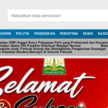
UKRIM
POLITIK
PENDIDIKAN
PERISTIWA
EKBIS
NASI
askan SDM Unggul Kunci Pelayanan Polri yang Profesional dan Humani
ektur Utama SIG Pastikan Distribusi Berjalan Normal
Mawa
akilan Aceh, Perkuat Sinergi dan Akuntabilitas Pengelolaan Keuangan
 Kibarkan Bendera Beringin di Seluruh Pelosok