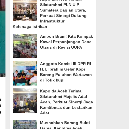
Silaturahmi PLN UIP
Sumatera Bagian Utara,
Perkuat Sinergi Dukung
Infrastruktur
Ketenagalistrikan
Ampon Bram: Kita Kompak
Kawal Perpanjangan Dana
Otsus di Revisi UUPA
Anggota Komisi III DPR RI
H.T. Ibrahim Gelar Kopi
Bareng Puluhan Wartawan
di Tofik kupi
Kapolda Aceh Terima
Silaturahmi Majelis Adat
a
Aceh, Perkuat Sinergi Jaga
D
Kamtibmas dan Lestarikan
a
Adat
Musnahkan Barang Bukti
Ganja, Kapolres Aceh