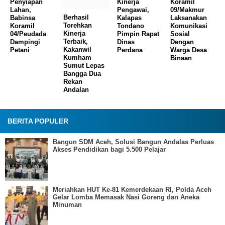
Lahan,
Kinerja
Pengawai,
09/Makmur
Babinsa
Terbaik,
Kalapas
Laksanakan
Koramil
Kakanwil
Tondano
Komunikasi
04/Peudada
Kumham
Pimpin Rapat
Sosial
Dampingi
Sumut Lepas
Dinas
Dengan
Petani
Bangga Dua
Perdana
Warga Desa
Rekan
Binaan
Andalan
BERITA POPULER
Bangun SDM Aceh, Solusi Bangun Andalas Perluas
Akses Pendidikan bagi 5.500 Pelajar
Meriahkan HUT Ke-81 Kemerdekaan RI, Polda Aceh
Gelar Lomba Memasak Nasi Goreng dan Aneka
Minuman
Kapolda Aceh Tutup Pembinaan Tradisi dan
Pembaretan 65 Bintara Remaja Satbrimob Polda
Aceh