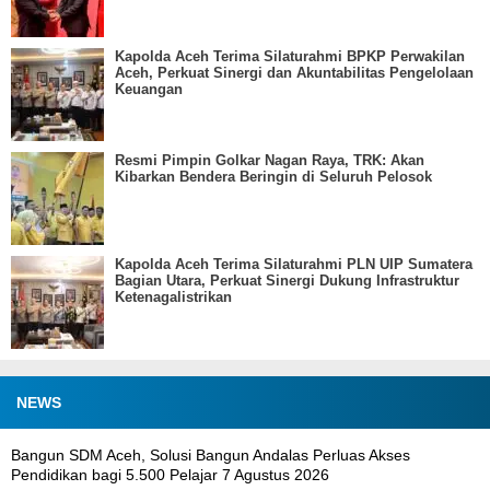
Aceh, Perkuat Sinergi dan Akuntabilitas Pengelolaan
Keuangan
Resmi Pimpin Golkar Nagan Raya, TRK: Akan
Kibarkan Bendera Beringin di Seluruh Pelosok
Kapolda Aceh Terima Silaturahmi PLN UIP Sumatera
Bagian Utara, Perkuat Sinergi Dukung Infrastruktur
Ketenagalistrikan
NEWS
Bangun SDM Aceh, Solusi Bangun Andalas Perluas Akses
Pendidikan bagi 5.500 Pelajar
7 Agustus 2026
Meriahkan HUT Ke-81 Kemerdekaan RI, Polda Aceh Gelar Lomba
Memasak Nasi Goreng dan Aneka Minuman
7 Agustus 2026
Kapolda Aceh Tutup Pembinaan Tradisi dan Pembaretan 65 Bintara