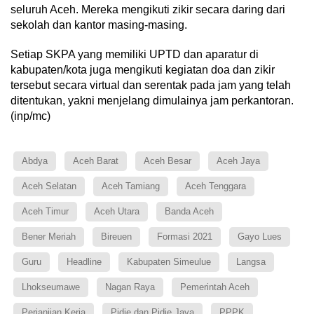
seluruh Aceh. Mereka mengikuti zikir secara daring dari
sekolah dan kantor masing-masing.
Setiap SKPA yang memiliki UPTD dan aparatur di
kabupaten/kota juga mengikuti kegiatan doa dan zikir
tersebut secara virtual dan serentak pada jam yang telah
ditentukan, yakni menjelang dimulainya jam perkantoran.
(inp/mc)
Abdya
Aceh Barat
Aceh Besar
Aceh Jaya
Aceh Selatan
Aceh Tamiang
Aceh Tenggara
Aceh Timur
Aceh Utara
Banda Aceh
Bener Meriah
Bireuen
Formasi 2021
Gayo Lues
Guru
Headline
Kabupaten Simeulue
Langsa
Lhokseumawe
Nagan Raya
Pemerintah Aceh
Perjanjian Kerja
Pidie dan Pidie Jaya
PPPK