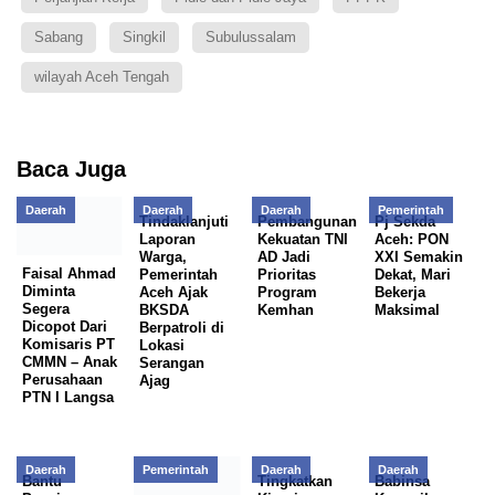
Sabang
Singkil
Subulussalam
wilayah Aceh Tengah
Baca Juga
Daerah
Daerah
Daerah
Pemerintah
Faisal Ahmad
Tindaklanjuti
Pembangunan
Pj Sekda
Diminta
Laporan
Kekuatan TNI
Aceh: PON
Segera
Warga,
AD Jadi
XXI Semakin
Dicopot Dari
Pemerintah
Prioritas
Dekat, Mari
Komisaris PT
Aceh Ajak
Program
Bekerja
CMMN – Anak
BKSDA
Kemhan
Maksimal
Perusahaan
Berpatroli di
PTN I Langsa
Lokasi
Serangan
Ajag
Daerah
Pemerintah
Daerah
Daerah
Bantu
Berhasil
Tingkatkan
Babinsa
Penyiapan
Torehkan
Kinerja
Koramil