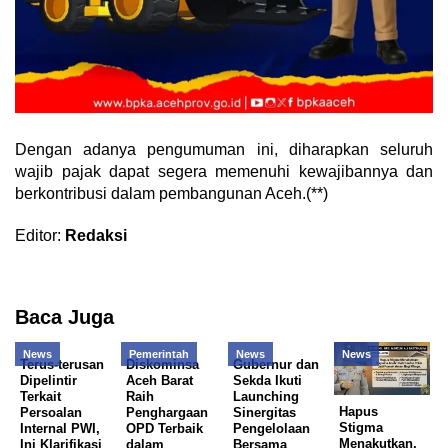
Dengan adanya pengumuman ini, diharapkan seluruh
wajib pajak dapat segera memenuhi kewajibannya dan
berkontribusi dalam pembangunan Aceh.(**)
Editor:
Redaksi
Baca Juga
News
Pemerintah
News
News
Terus-terusan
Diskominsa
Gubernur dan
Dipelintir
Aceh Barat
Sekda Ikuti
Terkait
Raih
Launching
Hapus
Persoalan
Penghargaan
Sinergitas
Stigma
Internal PWI,
OPD Terbaik
Pengelolaan
Menakutkan,
Ini Klarifikasi
dalam
Bersama