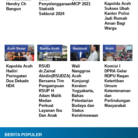
Kapolda Aceh
Hendry Ch
Penyelenggaraan
MCP 2021
Sukses Ubah
Bangun
Statistik
Kantor Polisi
Sektoral 2024
Jadi Rumah
Aman Bagi
Warga
Aceh Besar
Banda Aceh
Nasional
Aceh
Kapolda Aceh
RSUD
Wali
Komisi I
Hadiri
dr.Zainal
Nanggroe
DPRA Gelar
Peringatan
Abidin(RSUDZA)
Aceh
RDPU Raqan
Dua Dekade
Bersama Tim
Kunjungi
Ketertiban
HDA
Pengampuan
Keraton
Umum
RSUP H
Yogyakarta,
Ketenteraman
Adam Malik
Bahas
dan
Medan
Pelestarian
Perlindungan
Perkuat
Budaya dan
Masyarakat
Layanan Ibu
Status
Dan Anak
Keistimewaan
BERITA POPULER