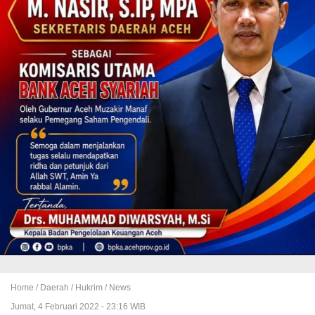
Home /
Daerah
/
Hukrim
/
News
Jumat, 4 Februari 2022 - 23:16 WIB