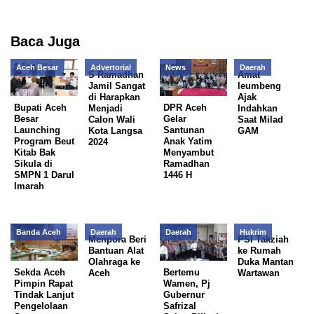
Baca Juga
Aceh Besar
Advertorial
News
Daerah
S Ramadhan
Amat
Jamil Sangat
leumbeng
di Harapkan
Ajak
Bupati Aceh
DPR Aceh
Menjadi
Indahkan
Besar
Gelar
Calon Wali
Saat Milad
Launching
Santunan
Kota Langsa
GAM
Program Beut
Anak Yatim
2024
Kitab Bak
Menyambut
Sikula di
Ramadhan
SMPN 1 Darul
1446 H
Imarah
Banda Aceh
Daerah
Daerah
Hukrim
Menpora Beri
PSI Takziah
Bantuan Alat
ke Rumah
Olahraga ke
Duka Mantan
Sekda Aceh
Bertemu
Aceh
Wartawan
Pimpin Rapat
Wamen, Pj
Tindak Lanjut
Gubernur
Pengelolaan
Safrizal