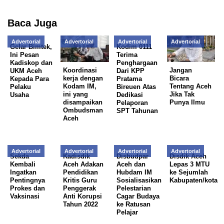
Baca Juga
Advertorial
Advertorial
Advertorial
Advertorial
Gelar Bimtek,
Kodim 0111
Ini Pesan
Terima
Kadiskop dan
Penghargaan
Koordinasi
Jangan
UKM Aceh
Dari KPP
kerja dengan
Bicara
Kepada Para
Pratama
Kodam IM,
Tentang Aceh
Pelaku
Bireuen Atas
ini yang
Jika Tak
Usaha
Dedikasi
disampaikan
Punya Ilmu
Pelaporan
Ombudsman
SPT Tahunan
Aceh
Advertorial
Advertorial
Advertorial
Advertorial
Sekda
Kadisdik
Disbudpar
Disdik Aceh
Kembali
Aceh Adakan
Aceh dan
Lepas 3 MTU
Ingatkan
Pendidikan
Hubdam IM
ke Sejumlah
Pentingnya
Kritis Guru
Sosialisasikan
Kabupaten/kota
Prokes dan
Penggerak
Pelestarian
Vaksinasi
Anti Korupsi
Cagar Budaya
Tahun 2022
ke Ratusan
Pelajar