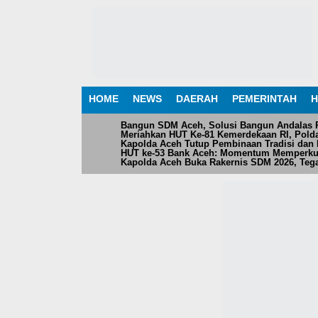
HOME
NEWS
DAERAH
PEMERINTAH
H
Bangun SDM Aceh, Solusi Bangun Andalas Pe
Meriahkan HUT Ke-81 Kemerdekaan RI, Pol
Kapolda Aceh Tutup Pembinaan Tradisi dan 
HUT ke-53 Bank Aceh: Momentum Memperku
Kapolda Aceh Buka Rakernis SDM 2026, Teg