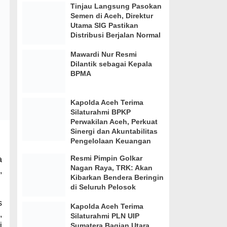
Tinjau Langsung Pasokan
Semen di Aceh, Direktur
Utama SIG Pastikan
Distribusi Berjalan Normal
Mawardi Nur Resmi
Dilantik sebagai Kepala
BPMA
Kapolda Aceh Terima
Silaturahmi BPKP
Perwakilan Aceh, Perkuat
Sinergi dan Akuntabilitas
Pengelolaan Keuangan
Resmi Pimpin Golkar
a
Nagan Raya, TRK: Akan
,
Kibarkan Bendera Beringin
di Seluruh Pelosok
s
Kapolda Aceh Terima
,
Silaturahmi PLN UIP
i
Sumatera Bagian Utara,