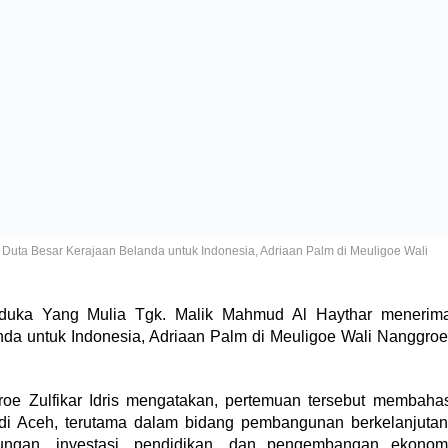
Duta Besar Kerajaan Belanda untuk Indonesia, Adriaan Palm di Meuligoe Wali
uka Yang Mulia Tgk. Malik Mahmud Al Haythar menerim
da untuk Indonesia, Adriaan Palm di Meuligoe Wali Nanggroe
e Zulfikar Idris mengatakan, pertemuan tersebut membaha
di Aceh, terutama dalam bidang pembangunan berkelanjutan
ungan, investasi, pendidikan, dan pengembangan ekonom