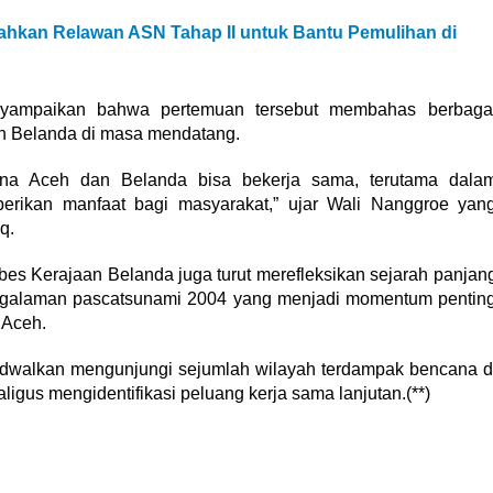
hkan Relawan ASN Tahap II untuk Bantu Pemulihan di
nyampaikan bahwa pertemuan tersebut membahas berbaga
an Belanda di masa mendatang.
na Aceh dan Belanda bisa bekerja sama, terutama dala
rikan manfaat bagi masyarakat,” ujar Wali Nanggroe yan
q.
es Kerajaan Belanda juga turut merefleksikan sejarah panjan
ngalaman pascatsunami 2004 yang menjadi momentum pentin
 Aceh.
ijadwalkan mengunjungi sejumlah wilayah terdampak bencana d
igus mengidentifikasi peluang kerja sama lanjutan.(**)