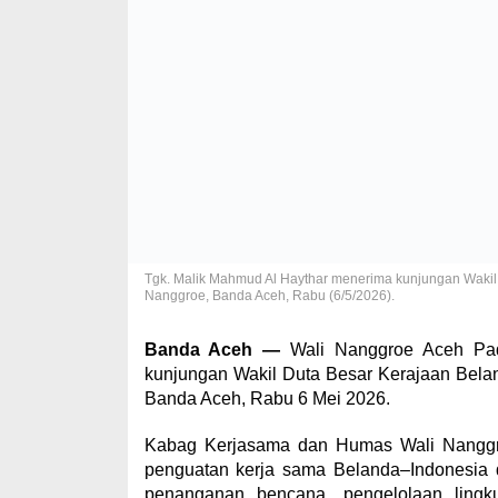
Tgk. Malik Mahmud Al Haythar menerima kunjungan Wakil 
Nanggroe, Banda Aceh, Rabu (6/5/2026).
Banda Aceh —
Wali Nanggroe Aceh Pad
kunjungan Wakil Duta Besar Kerajaan Belan
Banda Aceh, Rabu 6 Mei 2026.
Kabag Kerjasama dan Humas Wali Nanggro
penguatan kerja sama Belanda–Indonesia 
penanganan bencana, pengelolaan lingk