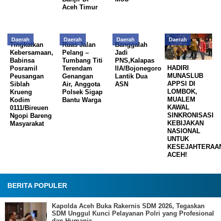
Aceh Timur
Daerah
Daerah
Daerah
Daerah
Tingkatkan
Ruas Jalan
Banggalah
Kebersamaan,
Pelang –
Jadi
Babinsa
Tumbang Titi
PNS,Kalapas
HADIRI
Posramil
Terendam
IIA/Bojonegoro
MUNASLUB
Peusangan
Genangan
Lantik Dua
APPSI DI
Siblah
Air, Anggota
ASN
LOMBOK,
Krueng
Polsek Sigap
MUALEM
Kodim
Bantu Warga
KAWAL
0111/Bireuen
SINKRONISASI
Ngopi Bareng
KEBIJAKAN
Masyarakat
NASIONAL
UNTUK
KESEJAHTERAA
ACEH!
BERITA POPULER
Kapolda Aceh Buka Rakernis SDM 2026, Tegaskan
SDM Unggul Kunci Pelayanan Polri yang Profesional
dan Humanis