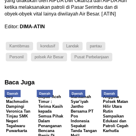
yang dilakukan oleh AIPDA Dwi Oktariza dan AIPDA Adri
ketika melaksanakan patroli di Pasar Serimbu dan di
obyek-obyek vital lainya diwilayah Air Besar. [ ATIN]
Editor:
DIMA-ATIN
Kamtibmas
kondusif
Landak
pantau
Personil
polsek Air Besar
Pusat Perbelanjaan
Baca Juga
Daerah
Daerah
Daerah
Daerah
Bey
Bupati Aceh
Mahkamah
Anggota
Machmudin
Timur :
Syar’iyah
Polsek Matan
Dampingi
Terima Kasih
Jantho
Hilir Utara
Veronica Tan
kepada
Bersama PT
Rutin
Tinjau SMK
Semua Pihak
Pos
Sampaikan
Negeri
Dalam
Indonesia
Edukasi dan
Tegalwaru
Penanganan
Sepakat
Patroli Cegah
Puwarkarta
Bencana
Tanda Tangan
Karhutla
Banjir Di
MoU