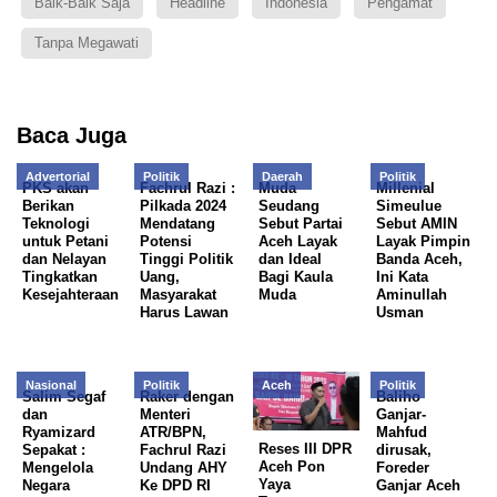
Baik-Baik Saja
Headline
Indonesia
Pengamat
Tanpa Megawati
Baca Juga
Advertorial
Politik
Daerah
Politik
PKS akan
Fachrul Razi :
Muda
Millenial
Berikan
Pilkada 2024
Seudang
Simeulue
Teknologi
Mendatang
Sebut Partai
Sebut AMIN
untuk Petani
Potensi
Aceh Layak
Layak Pimpin
dan Nelayan
Tinggi Politik
dan Ideal
Banda Aceh,
Tingkatkan
Uang,
Bagi Kaula
Ini Kata
Kesejahteraan
Masyarakat
Muda
Aminullah
Harus Lawan
Usman
Nasional
Politik
Aceh
Politik
Salim Segaf
Raker dengan
Baliho
dan
Menteri
Ganjar-
Ryamizard
ATR/BPN,
Mahfud
Reses III DPR
Sepakat :
Fachrul Razi
dirusak,
Aceh Pon
Mengelola
Undang AHY
Foreder
Yaya
Negara
Ke DPD RI
Ganjar Aceh