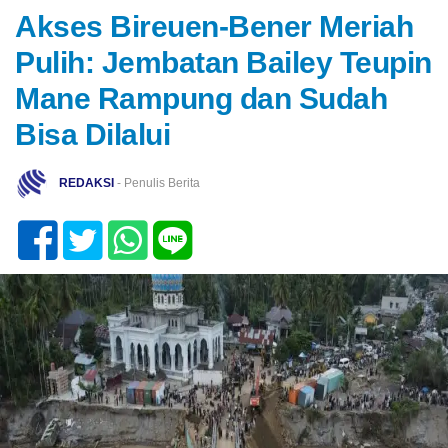
Akses Bireuen-Bener Meriah
Pulih: Jembatan Bailey Teupin
Mane Rampung dan Sudah
Bisa Dilalui
REDAKSI
- Penulis Berita