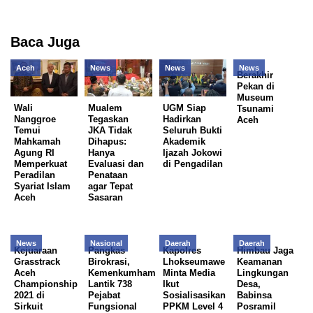
Baca Juga
Aceh
News
News
News
Berakhir
Pekan di
Museum
Wali
Mualem
UGM Siap
Tsunami
Nanggroe
Tegaskan
Hadirkan
Aceh
Temui
JKA Tidak
Seluruh Bukti
Mahkamah
Dihapus:
Akademik
Agung RI
Hanya
Ijazah Jokowi
Memperkuat
Evaluasi dan
di Pengadilan
Peradilan
Penataan
Syariat Islam
agar Tepat
Aceh
Sasaran
News
Nasional
Daerah
Daerah
Kejuaraan
Pangkas
Kapolres
Himbau Jaga
Grasstrack
Birokrasi,
Lhokseumawe
Keamanan
Aceh
Kemenkumham
Minta Media
Lingkungan
Championship
Lantik 738
Ikut
Desa,
2021 di
Pejabat
Sosialisasikan
Babinsa
Sirkuit
Fungsional
PPKM Level 4
Posramil