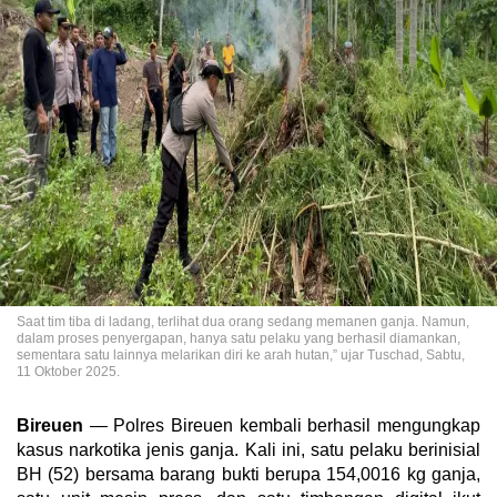
Saat tim tiba di ladang, terlihat dua orang sedang memanen ganja. Namun,
dalam proses penyergapan, hanya satu pelaku yang berhasil diamankan,
sementara satu lainnya melarikan diri ke arah hutan,” ujar Tuschad, Sabtu,
11 Oktober 2025.
Bireuen
— Polres Bireuen kembali berhasil mengungkap
kasus narkotika jenis ganja. Kali ini, satu pelaku berinisial
BH (52) bersama barang bukti berupa 154,0016 kg ganja,