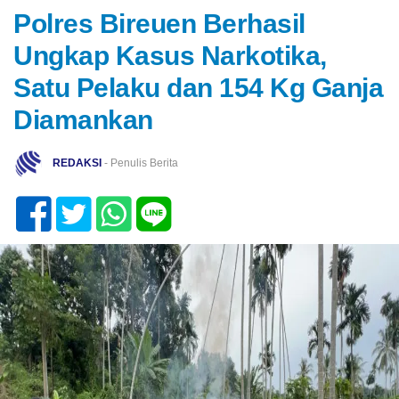
Polres Bireuen Berhasil
Ungkap Kasus Narkotika,
Satu Pelaku dan 154 Kg Ganja
Diamankan
REDAKSI
- Penulis Berita