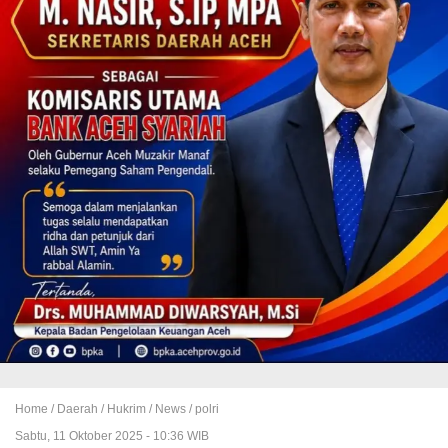
Home /
Daerah
/
Hukrim
/
News
/
polri
Sabtu, 11 Oktober 2025 - 10:36 WIB