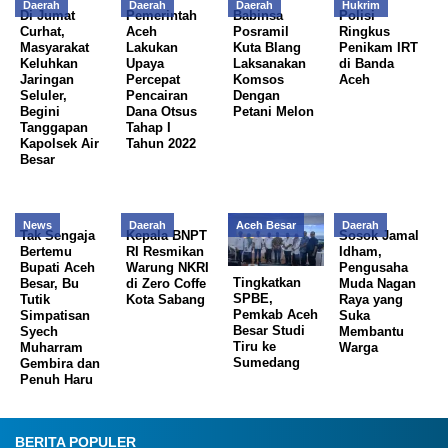
Daerah
Daerah
Daerah
Hukrim
Di Jumat
Pemerintah
Babinsa
Polisi
Curhat,
Aceh
Posramil
Ringkus
Masyarakat
Lakukan
Kuta Blang
Penikam IRT
Keluhkan
Upaya
Laksanakan
di Banda
Jaringan
Percepat
Komsos
Aceh
Seluler,
Pencairan
Dengan
Begini
Dana Otsus
Petani Melon
Tanggapan
Tahap I
Kapolsek Air
Tahun 2022
Besar
News
Daerah
Aceh Besar
Daerah
Tak Sengaja
Kepala BNPT
Sosok Jamal
Bertemu
RI Resmikan
Idham,
Bupati Aceh
Warung NKRI
Pengusaha
Tingkatkan
Besar, Bu
di Zero Coffe
Muda Nagan
SPBE,
Tutik
Kota Sabang
Raya yang
Pemkab Aceh
Simpatisan
Suka
Besar Studi
Syech
Membantu
Tiru ke
Muharram
Warga
Sumedang
Gembira dan
Penuh Haru
BERITA POPULER